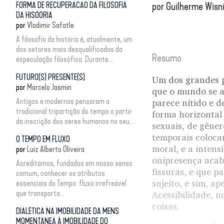
FORMA DE RECUPERACAO DA FILOSOFIA
por
Guilherme Wisn
DA HISÓORIA
por
Vladimir Safatle
A filosofia da história é, atualmente, um
dos setores mais desqualificados da
Resumo
especulação filosófica. Durante...
FUTURO(S) PRESENTE(S)
Um dos grandes p
por
Marcelo Jasmin
que o mundo se a
Antigos e modernos pensaram a
parece nítido e d
tradicional tripartição do tempo a partir
forma horizontal 
da inscrição dos seres humanos no seu...
sexuais, de gênero
temporais coloca
O TEMPO EM FLUXO
moral, e a inten
por
Luiz Alberto Oliveira
onipresença acab
Acreditamos, fundados em nosso senso
fissuras, e que p
comum, conhecer os atributos
sujeito, e sim, a
essenciais do Tempo: fluxo irrefreável
que transporta...
Acessibilidade, n
coisas.
DIALÉTICA NA IMOBILIDADE DA MENS
MOMENTANEA À IMOBILIDADE DO