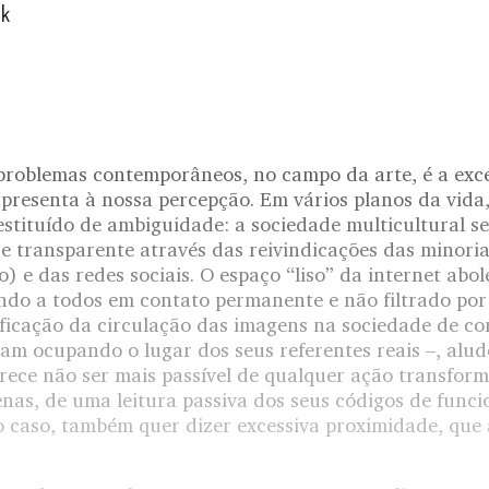
ik
roblemas contemporâneos, no campo da arte, é a exce
presenta à nossa percepção. Em vários planos da vida,
estituído de ambiguidade: a sociedade multicultural se
e transparente através das reivindicações das minorias
) e das redes sociais. O espaço “liso” da internet abole
ndo a todos em contato permanente e não filtrado por
sificação da circulação das imagens na sociedade de c
am ocupando o lugar dos seus referentes reais –, al
arece não ser mais passível de qualquer ação transform
penas, de uma leitura passiva dos seus códigos de func
o caso, também quer dizer excessiva proximidade, que 