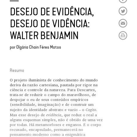
DESEJO DE EVIDÊNCIA,
DESEJO DE VIDÊNCIA:
WALTER BENJAMIN
por
Olgária Chain Féres Matos
Resumo
O projeto iluminista de conhecimento do mundo
deriva da razão cartesiana, pautada por rigor na
ciência e controle da natureza. Para Descartes,
trata-se de reduzir o campo do maravilhoso, de
despojar o eu de seus conteúdos empíricos
(sensibilidade, imaginação) e de construir um
Cogito.
sujeito da identidade abstrato e vazio – o
evidência
Mas esse desejo de
, que reduz o real a
alguns esquemas simples, não é obtido de uma vez
por todas. Há metamorfoses e enganos. E o corpo
recusado, encapsulado, permanecerá no
pensamento moderno como a enigmática