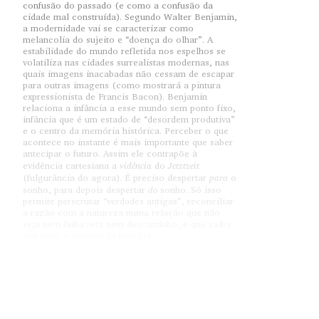
confusão do passado (e como a confusão da
cidade mal construída). Segundo Walter Benjamin,
a modernidade vai se caracterizar como
melancolia do sujeito e “doença do olhar”. A
estabilidade do mundo refletida nos espelhos se
volatiliza nas cidades surrealistas modernas, nas
quais imagens inacabadas não cessam de escapar
para outras imagens (como mostrará a pintura
expressionista de Francis Bacon). Benjamin
relaciona a infância a esse mundo sem ponto fixo,
infância que é um estado de “desordem produtiva”
e o centro da memória histórica. Perceber o que
acontece no instante é mais importante que saber
antecipar o futuro. Assim ele contrapõe à
vidência
Jetztzeit
evidência cartesiana a
do
para
(fulgurância do agora). É preciso despertar
o
do
sonho, para depois despertar
sonho. Só isso
permite perscrutar “verdades antigas”, reconciliar
a razão com a natureza numa relação que não
seja nem linha reta nem descaminho, e que saiba
enfrentar o enigma da história.