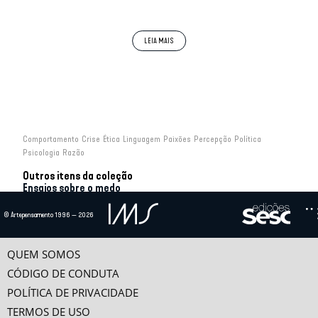
suas origens violentas, e fazendo do terror não
mais a arma do inimigo do bem e da democracia,
mas uma condição compartilhada. No lugar da
oposição do bem e do mal, ele coloca a
identidade última do aterrorizador e do
aterrorizado, a relação da civilização da violência
irredutível e fundadora da relação com uma
alteridade incontrolável.
Há, hoje, uma dificuldade de pensar o terror. O
terror não é simplesmente um conjunto de atos e
de ameaças efetivos. Esse nome designa também
um certo estado do mundo. Mas esse estado do
Comportamento
Crise
Ética
Linguagem
Paixões
Percepção
Política
mundo define também um modo de percepção e
Psicologia
Razão
uma grade conceitual: o terror se apresenta muito
naturalmente como explicação do terror.
Outros itens da coleção
Ensaios sobre o medo
A ESFERA TEMÍVEL
© Artepensamento 1996 — 2026
por
Luiz Alberto Oliveira
Uma das consequências mais significativas e abrangentes da revolução
tecnocientífica ocorrida ao longo do século 20...
QUEM SOMOS
CÓDIGO DE CONDUTA
QUESTIONANDO A CIÊNCIA
por
Etienne Klein
POLÍTICA DE PRIVACIDADE
As relações entre ciência e sociedade se parecem cada vez mais com as de um
TERMOS DE USO
casal que se distancia: as discussões...