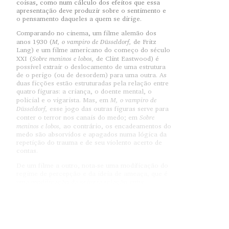
coisas, como num cálculo dos efeitos que essa
apresentação deve produzir sobre o sentimento e
o pensamento daqueles a quem se dirige.
Comparando no cinema, um filme alemão dos
M, o vampiro de Düsseldorf,
anos 1930 (
de Fritz
Lang) e um filme americano do começo do século
Sobre meninos e lobos,
XXI (
de Clint Eastwood) é
possível extrair o deslocamento de uma estrutura
de o perigo (ou de desordem) para uma outra. As
duas ficções estão estruturadas pela relação entre
quatro figuras: a criança, o doente mental, o
M, o vampiro de
policial e o vigarista. Mas, em
Düsseldorf,
esse jogo das outras figuras serve para
Sobre
conter o terror nos canais do medo; em
meninos e lobos,
ao contrário, os encadeamentos do
medo são absorvidos e apagados numa lógica da
repetição do trauma e de seu violento acerto de
contas.
De um filme a outro, nota-se uma modificação do
regime de percepção e da ideia de ameaça, que é
uma modificação da própria relação entre
racionalidade e irracionalidade.
O discurso ético pretende recusar a ingenuidade
das cruzadas do bem contra o mal e perturbar a
segurança da ordem consensual, remetendo-a a