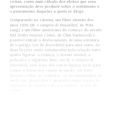
coisas, como num cálculo dos efeitos que essa
apresentação deve produzir sobre o sentimento e
o pensamento daqueles a quem se dirige.
Comparando no cinema, um filme alemão dos
M, o vampiro de Düsseldorf,
anos 1930 (
de Fritz
Lang) e um filme americano do começo do século
Sobre meninos e lobos,
XXI (
de Clint Eastwood) é
possível extrair o deslocamento de uma estrutura
de o perigo (ou de desordem) para uma outra. As
duas ficções estão estruturadas pela relação entre
quatro figuras: a criança, o doente mental, o
M, o vampiro de
policial e o vigarista. Mas, em
Düsseldorf,
esse jogo das outras figuras serve para
Sobre
conter o terror nos canais do medo; em
meninos e lobos,
ao contrário, os encadeamentos do
medo são absorvidos e apagados numa lógica da
repetição do trauma e de seu violento acerto de
contas.
De um filme a outro, nota-se uma modificação do
regime de percepção e da ideia de ameaça, que é
uma modificação da própria relação entre
racionalidade e irracionalidade.
O discurso ético pretende recusar a ingenuidade
das cruzadas do bem contra o mal e perturbar a
segurança da ordem consensual, remetendo-a a