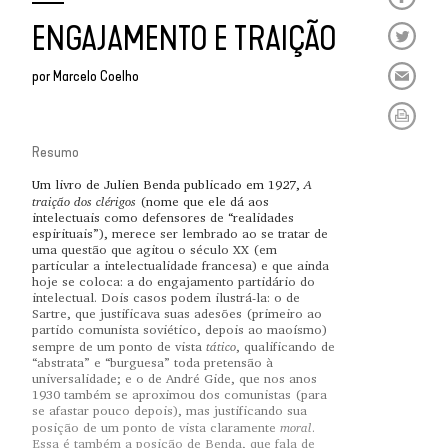
ENGAJAMENTO E TRAIÇÃO
por
Marcelo Coelho
Resumo
A
Um livro de Julien Benda publicado em 1927,
traição dos clérigos
(nome que ele dá aos
intelectuais como defensores de “realidades
espirituais”), merece ser lembrado ao se tratar de
uma questão que agitou o século XX (em
particular a intelectualidade francesa) e que ainda
hoje se coloca: a do engajamento partidário do
intelectual. Dois casos podem ilustrá-la: o de
Sartre, que justificava suas adesões (primeiro ao
partido comunista soviético, depois ao maoísmo)
tático
sempre de um ponto de vista
, qualificando de
“abstrata” e “burguesa” toda pretensão à
universalidade; e o de André Gide, que nos anos
1930 também se aproximou dos comunistas (para
se afastar pouco depois), mas justificando sua
moral
posição de um ponto de vista claramente
.
Essa é também a posição de Benda, que fala de