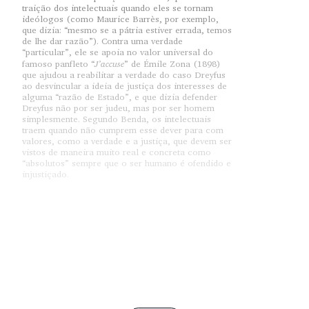
traição dos intelectuais quando eles se tornam
ideólogos (como Maurice Barrès, por exemplo,
que dizia: “mesmo se a pátria estiver errada, temos
de lhe dar razão”). Contra uma verdade
“particular”, ele se apoia no valor universal do
J’accuse
famoso panfleto “
” de Émile Zona (1898)
que ajudou a reabilitar a verdade do caso Dreyfus
ao desvincular a ideia de justiça dos interesses de
alguma “razão de Estado”, e que dizia defender
Dreyfus não por ser judeu, mas por ser homem
simplesmente. Segundo Benda, os intelectuais
traem quando não cumprem esse dever para com
valores, como a verdade e a justiça, que devem ser
vistos de maneira muito real e concreta como
“absolutos” sempre que o ser humano é ofendido e
injustiçado.