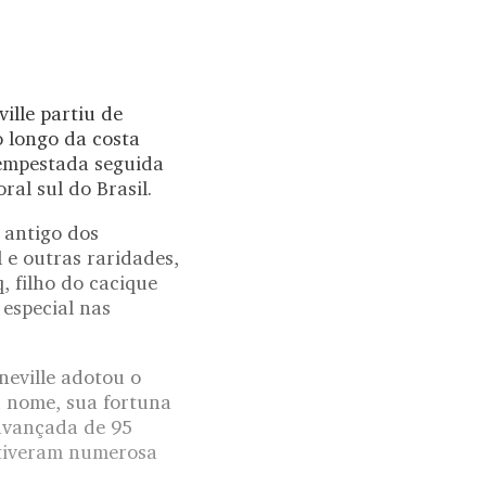
lle partiu de
o longo da costa
tempestada seguida
ral sul do Brasil.
 antigo dos
 e outras raridades,
 filho do cacique
 especial nas
eville adotou o
u nome, sua fortuna
 avançada de 95
e tiveram numerosa