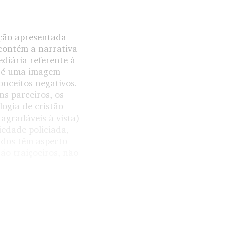
ção apresentada
ontém a narrativa
diária referente à
s é uma imagem
onceitos negativos.
ns parceiros, os
logia de cristão
 agradáveis à vista)
edade policiada,
ndos têm aspecto
o traiçoeiros, não
praticado como
ntenções do capitão
e compensar o não-
essaltado pelas