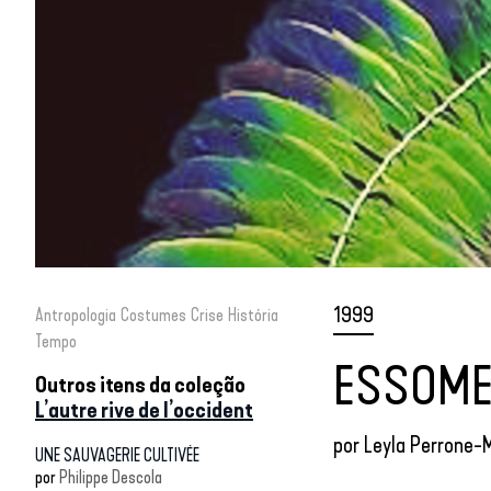
1999
Antropologia
Costumes
Crise
História
Tempo
ESSOME
Outros itens da coleção
L’autre rive de l’occident
por
Leyla Perrone-
UNE SAUVAGERIE CULTIVÉE
por
Philippe Descola