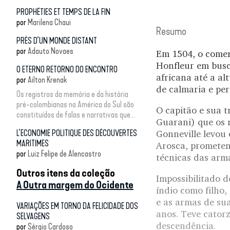
PROPHÉTIES ET TEMPS DE LA FIN
por
Marilena Chaui
Resumo
PRÈS D’UN MONDE DISTANT
por
Adauto Novaes
Em 1504, o comer
Honfleur em busc
O ETERNO RETORNO DO ENCONTRO
africana até a a
por
Ailton Krenak
de calmaria e per
Os registros da memória e da história
pré-colombianas na América do Sul são
O capitão e sua 
constituídos de falas e narrativas que...
Guarani) que os r
L’ECONOMIE POLITIQUE DES DÉCOUVERTES
Gonneville levou
MARITIMES
Arosca, prometend
por
Luiz Felipe de Alencastro
técnicas das arma
Outros itens da coleção
Impossibilitado 
A Outra margem do Ocidente
índio como filho
e as armas de su
VARIAÇÕES EM TORNO DA FELICIDADE DOS
anos. Teve cator
SELVAGENS
descendência.
por
Sérgio Cardoso