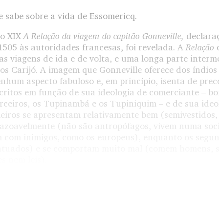
e sabe sobre a vida de Essomericq.
A
Relação da viagem do capitão Gonneville,
lo XIX
declara
Relação
1505 às autoridades francesas, foi revelada. A
c
 viagens de ida e de volta, e uma longa parte interme
dos Carijó. A imagem que Gonneville oferece dos índio
enhum aspecto fabuloso e, em princípio, isenta de prec
critos em função de sua ideologia de comerciante – bo
rceiros, os Tupinambá e os Tupiniquim – e de sua ideo
meiros se apresentam relativamente bem (semivestidos,
azoavelmente (não são antropófagos, vivem numa soci
 com inimigos, como os europeus), enquanto os segu
tatuados) e se comportam muito mal (comem homens, sã
s nem leis).
itão, levar Essomericq para a França não era um ato 
obediência a um “costume”. A maior prova das boas i
imento de sua promessa e a maneira como ele tratou d
esma. A dívida de Gonneville será o principal ponto r