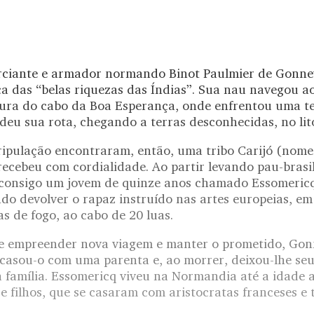
ciante e armador normando Binot Paulmier de Gonnevi
a das “belas riquezas das Índias”. Sua nau navegou a
ltura do cabo da Boa Esperança, onde enfrentou uma 
deu sua rota, chegando a terras desconhecidas, no lito
tripulação encontraram, então, uma tribo Carijó (nome
ecebeu com cordialidade. Ao partir levando pau-brasil
 consigo um jovem de quinze anos chamado Essomericq,
o devolver o rapaz instruído nas artes europeias, em
s de fogo, ao cabo de 20 luas.
de empreender nova viagem e manter o prometido, Gonn
, casou-o com uma parenta e, ao morrer, deixou-lhe se
a família. Essomericq viveu na Normandia até a idade
ze filhos, que se casaram com aristocratas franceses 