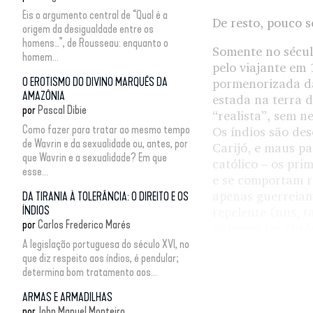
Eis o argumento central de “Qual é a
De resto, pouco s
origem da desigualdade entre os
homens…”, de Rousseau: enquanto o
Somente no sécu
homem...
pelo viajante em 
O EROTISMO DO DIVINO MARQUÊS DA
pormenorizada das
AMAZÔNIA
estada na terra 
por
Pascal Dibie
“realista”, sem n
Como fazer para tratar ao mesmo tempo
Os índios são des
de Wavrin e da sexualidade ou, antes, por
Carijó, e maus pa
que Wavrin e a sexualidade? Em que
católico – os pri
esse...
e se comportam r
apenas guerreiam
DA TIRANIA À TOLERÂNCIA: O DIREITO E OS
ÍNDIOS
repelente (nus, 
por
Carlos Frederico Marés
parecem ter chefe
A legislação portuguesa do século XVI, no
Na óptica do cap
que diz respeito aos índios, é pendular;
determina bom tratamento aos...
abuso, mas como 
foi o não-esquec
ARMAS E ARMADILHAS
cumprimento da m
por
John Manuel Monteiro