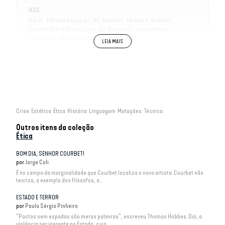
TAGS
ética
Finaceirização do Mundo
Honoré Balzac
Ilusões Perdidas (Livro de Balzac)
jornalismo
literatura
Manipulação da Realidade
revolução burguesa
utopia
verdade
verossimilhança
Crise
Estética
Ética
História
Linguagem
Mutações
Técnica
Outros itens da coleção
Ética
BOM DIA, SENHOR COURBET!
por
Jorge Coli
É no campo da marginalidade que Courbet localiza o novo artista. Courbet não
teoriza, a exemplo dos filósofos, a...
ESTADO E TERROR
por
Paulo Sérgio Pinheiro
“Pactos sem espadas são meras palavras”, escreveu Thomas Hobbes. Daí, a
violência ser inerente ao Estado, cujo...