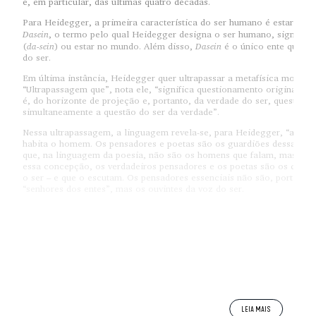
e, em particular, das últimas quatro décadas.
Para Heidegger, a primeira característica do ser humano é estar ou 
Dasein
, o termo pelo qual Heidegger designa o ser humano, signific
da-sein
Dasein
(
) ou estar no mundo. Além disso,
é o único ente que se 
do ser.
Em última instância, Heidegger quer ultrapassar a metafísica modern
“Ultrapassagem que”, nota ele, “significa questionamento originário d
é, do horizonte de projeção e, portanto, da verdade do ser, questão q
simultaneamente a questão do ser da verdade”.
Nessa ultrapassagem, a linguagem revela-se, para Heidegger, “a casa
habita o homem. Os pensadores e poetas são os guardiões dessa mor
que, na linguagem da poesia, não são os homens que falam, mas o p
essa concepção, os verdadeiros pensadores e os poetas são os que s
o ser – e que o escutam. Os pensadores essenciais não são, portanto, 
“senhores dos entes”, mas os ouvintes da voz do ser.