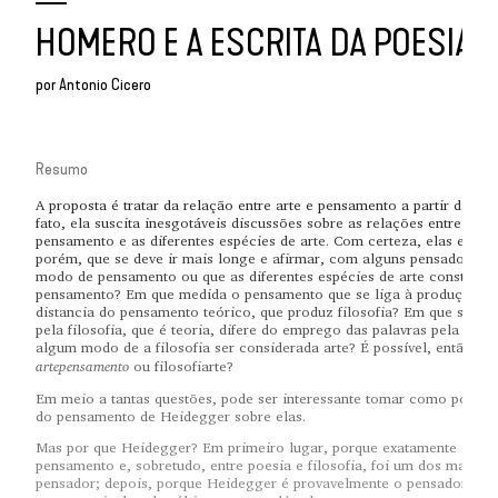
HOMERO E A ESCRITA DA POESIA
por
Antonio Cicero
Resumo
A proposta é tratar da relação entre arte e pensamento a partir da ex
fato, ela suscita inesgotáveis discussões sobre as relações entre os 
pensamento e as diferentes espécies de arte. Com certeza, elas emp
porém, que se deve ir mais longe e afirmar, com alguns pensadores, 
modo de pensamento ou que as diferentes espécies de arte constitue
pensamento? Em que medida o pensamento que se liga à produção da 
distancia do pensamento teórico, que produz filosofia? Em que senti
pela filosofia, que é teoria, difere do emprego das palavras pela poe
algum modo de a filosofia ser considerada arte? É possível, então, fa
artepensamento
ou filosofiarte?
Em meio a tantas questões, pode ser interessante tomar como ponto 
do pensamento de Heidegger sobre elas.
Mas por que Heidegger? Em primeiro lugar, porque exatamente a rela
pensamento e, sobretudo, entre poesia e filosofia, foi um dos mais i
pensador; depois, porque Heidegger é provavelmente o pensador mai