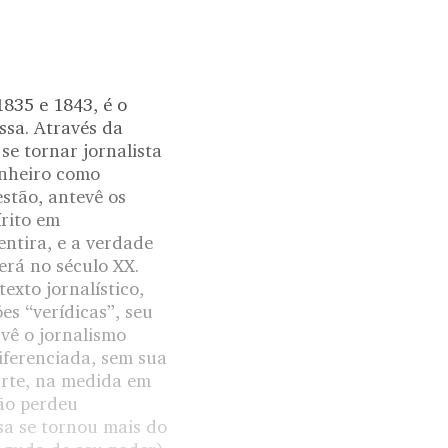
1835 e 1843, é o
ssa. Através da
se tornar jornalista
inheiro como
estão, antevê os
rito em
ntira, e a verdade
erá no século XX.
exto jornalístico,
es “verídicas”, seu
vê o jornalismo
iferenciada, sem sua
arte, na medida em
não perdeu
nsa se tornou mais do