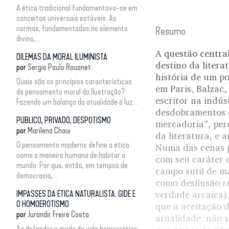
A ética tradicional fundamentava-se em
conceitos universais estáveis. As
normas, fundamentadas no elemento
Resumo
divino,...
A questão centr
DILEMAS DA MORAL ILUMINISTA
destino da litera
por
Sergio Paulo Rouanet
história de um po
Quais são os princípios característicos
em Paris, Balzac
do pensamento moral da Ilustração?
escritor na indús
Fazendo um balanço da atualidade à luz...
desdobramentos d
PÚBLICO, PRIVADO, DESPOTISMO
mercadoria”, per
por
Marilena Chaui
da literatura, e 
O pensamento moderno define a ética
Numa das cenas pr
como a maneira humana de habitar o
com seu caráter d
mundo. Por que, então, em tempos de
campo sutil de ma
democracia,...
como desilusão r
IMPASSES DA ÉTICA NATURALISTA: GIDE E
verdade arcaica),
O HOMOEROTISMO
que a aceitação d
por
Jurandir Freire Costa
atualidade, não s
Ao defender o modo de vida homoerótico