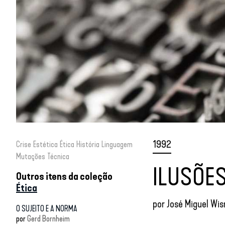
1992
Crise
Estética
Ética
História
Linguagem
Mutações
Técnica
ILUSÕE
Outros itens da coleção
Ética
por
José Miguel Wis
O SUJEITO E A NORMA
por
Gerd Bornheim