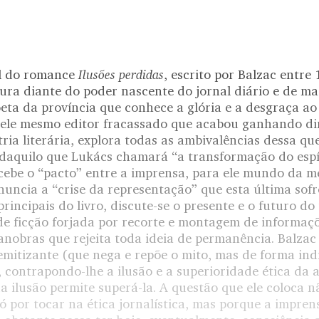
Ilusões perdidas
al do romance
, escrito por Balzac entre 
tura diante do poder nascente do jornal diário e de ma
eta da província que conhece a glória e a desgraça ao 
, ele mesmo editor fracassado que acabou ganhando d
tria literária, explora todas as ambivalências dessa qu
aquilo que Lukács chamará “a transformação do espí
cebe o “pacto” entre a imprensa, para ele mundo da me
anuncia a “crise da representação” que esta última sofr
incipais do livro, discute-se o presente e o futuro do t
e ficção forjada por recorte e montagem de informaçõ
nobras que rejeita toda ideia de permanência. Balzac 
emitizante (que nega e repõe o mito, mas de forma ind
 contrapondo-lhe a ilusão e a superioridade ética da 
a ilusão permite superá-la. A questão que ele coloca 
ó por tocar na ética jornalística, mas porque a impre