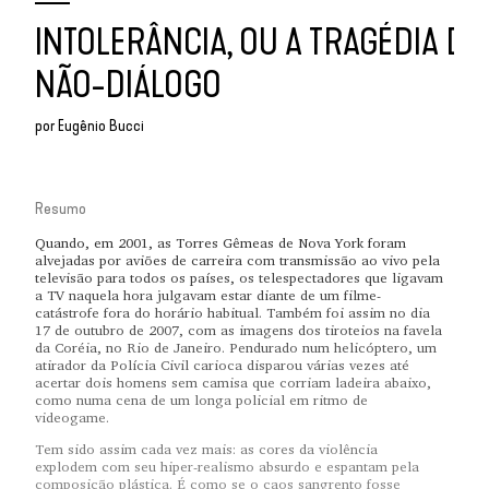
INTOLERÂNCIA, OU A TRAGÉDIA DO
NÃO-DIÁLOGO
por
Eugênio Bucci
Resumo
Quando, em 2001, as Torres Gêmeas de Nova York foram
alvejadas por aviões de carreira com transmissão ao vivo pela
televisão para todos os países, os telespectadores que ligavam
a TV naquela hora julgavam estar diante de um filme-
catástrofe fora do horário habitual. Também foi assim no dia
17 de outubro de 2007, com as imagens dos tiroteios na favela
da Coréia, no Rio de Janeiro. Pendurado num helicóptero, um
atirador da Polícia Civil carioca disparou várias vezes até
acertar dois homens sem camisa que corriam ladeira abaixo,
como numa cena de um longa policial em ritmo de
videogame.
Tem sido assim cada vez mais: as cores da violência
explodem com seu hiper-realismo absurdo e espantam pela
composição plástica. É como se o caos sangrento fosse