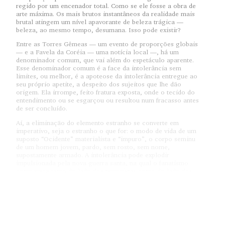
regido por um encenador total. Como se ele fosse a obra de
arte máxima. Os mais brutos instantâneos da realidade mais
brutal atingem um nível apavorante de beleza trágica —
beleza, ao mesmo tempo, desumana. Isso pode existir?
Entre as Torres Gêmeas — um evento de proporções globais
— e a Favela da Coréia — uma notícia local —, há um
denominador comum, que vai além do espetáculo aparente.
Esse denominador comum é a face da intolerância sem
limites, ou melhor, é a apoteose da intolerância entregue ao
seu próprio apetite, a despeito dos sujeitos que lhe dão
origem. Ela irrompe, feito fratura exposta, onde o tecido do
entendimento ou se esgarçou ou resultou num fracasso antes
de ser concluído.
Aí, a eliminação do elemento estranho se converte em
imperativo, seja o estranho o que for: o modo de vida de um
suposto “Ocidente” materialista e “impuro”, o corpo seminu
de um homem jovem, pardo, sem rosto, sem nome,
supostamente armado. A intolerância pode explodir
impulsionada pela nova guerra santa, na qual o fanatismo
comparece tanto do lado dos terroristas como do lado dos
que tentam dizimá-los. A intolerância também se manifesta
para dar curso à vingança tribal, como no caso dos policiais
cuja organização espelha o sentimento de corpo das gangues
de traficantes.
O terrorista é o gênio sádico da intervenção urbana, um