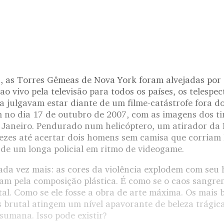
 as Torres Gêmeas de Nova York foram alvejadas por a
o vivo pela televisão para todos os países, os telespe
 julgavam estar diante de um filme-catástrofe fora do
 no dia 17 de outubro de 2007, com as imagens dos tir
 Janeiro. Pendurado num helicóptero, um atirador da Po
vezes até acertar dois homens sem camisa que corriam 
e um longa policial em ritmo de videogame.
ada vez mais: as cores da violência explodem com seu 
am pela composição plástica. É como se o caos sangren
al. Como se ele fosse a obra de arte máxima. Os mais 
s brutal atingem um nível apavorante de beleza trágic
umana. Isso pode existir?