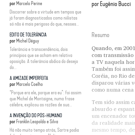
por
Eugênio Bucci
por
Marcelo Perine
Discorrer sobre a virtude em tempos que
já foram diagnosticados como niilistas
só não é mais perigoso do que, nesses...
Resumo
EDITO DE TOLERÂNCIA
por
Michel Déguy
Quando, em 2001,
Tolerância e transcendência, dois
com transmissão a
princípios que se acham em relativa
oposição. A tolerância abdica do desejo
a TV naquela hora
do...
Também foi assim
Coréia, no Rio de
A AMIZADE IMPERFEITA
disparou várias 
por
Marcelo Coelho
como numa cena d
“Porque era ele, porque era eu”: foi assim
que Michel de Montaigne, numa frase
Tem sido assim c
célebre, explicou as razões de sua...
absurdo e espant
A INVENÇÃO DO PÓS-HUMANO
um encenador tot
por
Franklin Leopoldo e Silva
da realidade mai
mesmo tempo, des
Há não muito tempo atrás, Sartre podia