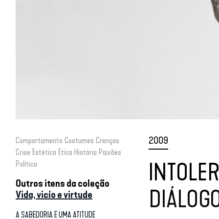
2009
Comportamento
Costumes
Crenças
Crise
Estética
Ética
História
Paixões
INTOLER
Política
Outros itens da coleção
DIÁLOG
Vida, vicío e virtude
A SABEDORIA É UMA ATITUDE