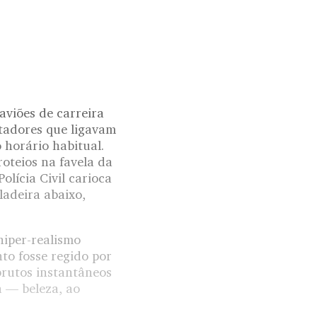
viões de carreira
ctadores que ligavam
 horário habitual.
oteios na favela da
lícia Civil carioca
ladeira abaixo,
hiper-realismo
to fosse regido por
brutos instantâneos
a — beleza, ao