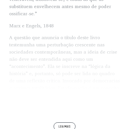
substituem envelhecem antes mesmo de poder
ossificar-se.”
Marx e Engels, 1848
A questão que anuncia o título deste livro
testemunha uma perturbação crescente nas
sociedades contemporâneas, mas a ideia de crise
não deve ser entendida aqui como um
“acontecimento”. Ela se inscreve na “lógica da
história” e, portanto, só pode ser lida no quadro
de uma reflexão crítica. Invocado por democracias
e regimes totalitários, Estado-nação é um conceito
que traz certa indeterminação que pede para ser
desvelado nas suas dimensões mais ocultas.
Em um ensaio no livro
Regards sur le monde
actuel,
Paul Valéry escreve: “Se o mundo moderno
não quiser chegar à ruína universal e