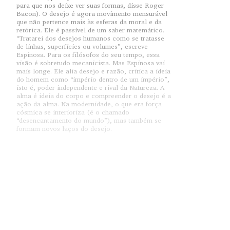
para que nos deixe ver suas formas, disse Roger
Bacon). O desejo é agora movimento mensurável
que não pertence mais às esferas da moral e da
retórica. Ele é passível de um saber matemático.
“Tratarei dos desejos humanos como se tratasse
de linhas, superfícies ou volumes”, escreve
Espinosa. Para os filósofos do seu tempo, essa
visão é sobretudo mecanicista. Mas Espinosa vai
mais longe. Ele alia desejo e razão, critica a ideia
do homem como “império dentro de um império”,
isto é, poder independente e rival da Natureza. A
alma é ideia do corpo e compreender o desejo é a
ação da alma. Na modernidade, o que era força
cósmica se interioriza (é o chamado
“desencantamento do mundo”), mas também se
formam novos laços do desejo.