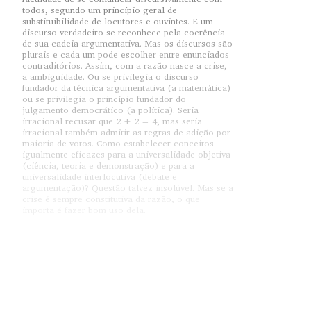
todos, segundo um princípio geral de
substituibilidade de locutores e ouvintes. E um
discurso verdadeiro se reconhece pela coerência
de sua cadeia argumentativa. Mas os discursos são
plurais e cada um pode escolher entre enunciados
contraditórios. Assim, com a razão nasce a crise,
a ambiguidade. Ou se privilegia o discurso
fundador da técnica argumentativa (a matemática)
ou se privilegia o princípio fundador do
julgamento democrático (a política). Seria
irracional recusar que 2 + 2 = 4, mas seria
irracional também admitir as regras de adição por
maioria de votos. Como estabelecer conceitos
igualmente eficazes para a universalidade objetiva
(ciência, teoria e demonstração) e para a
universalidade interlocutiva (debate e
argumentação)? Questão talvez insolúvel. Mas se a
crise é sempre constitutiva da razão, o que
importa é fazer bom uso dela.