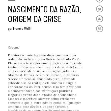
NASCIMENTO DA RAZÃO,
ORIGEM DA CRISE
por
Francis Wolff
Resumo
É historicamente legítimo dizer que uma nova
ordem da razão surge na Grécia do século V a.C.
Ela se caracteriza por uma rejeição da autoridade
(mitos, textos sagrados, mestres da verdade) e por
uma capacidade de universalização (sofistas e
filósofos). Em vez de ato ritualizado, o discurso
“racional” torna-se enunciado puro; a verdade
subordina-se ao real que ela enuncia e exige a
concordância do interlocutor. Isso tem a ver com
a democratização das instituições políticas:
isegoria (direito dado a todos de aconselhar a
Cidade) e isocrítica (admitir como verdadeiro
somente o que o outro admite como tal, qualquer
um tendo esse direito). Todos possuem a
faculdade de se comunicar discursivamente com