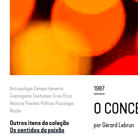
1987
Antropologia
Comportamento
Cosmogonia
Costumes
Crise
Ética
O CONCE
História
Paixões
Política
Psicologia
Razão
Outros itens da coleção
por
Gérard Lebrun
Os sentidos da paixão