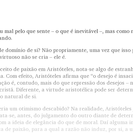
mal pelo que sente – o que é inevitável –, mas como r
ando.
 de domínio de si? Não propriamente, uma vez que isso
irtuoso não se cria – ele é.
ceito de paixão em Aristóteles, nota-se algo de estranh
. Com efeito, Aristóteles afirma que “o desejo é insaci
ação é, contudo, mais do que repressão dos desejos – 
istã. Diferente, a virtude aristotélica pode ser dete
o natural de si.
eria um otimismo descabido? Na realidade, Aristóteles 
rata-se, antes, do julgamento do outro diante de dete
om a ideia de elegância do que de moral. Daí alguma i
ica de paixão, para a qual a razão não induz, por si, 