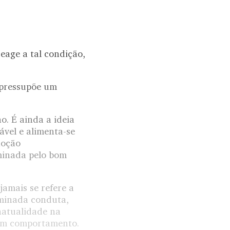
eage a tal condição,
 pressupõe um
o. É ainda a ideia
ável e alimenta-se
noção
rminada pelo bom
jamais se refere a
rminada conduta,
natualidade na
a um comportamento.