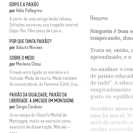
ÉDIPO E A PAIXÃO
por
Hélio Pellegrino
Resumo
A partir de uma antiga lenda tebana,
Sófocles escreveu sua tragédia imortal:
Édipo-Rei. Filho único de Laio e...
Ninguém é bom ou 
temperando, dos
POR QUE TANTA PAIXÃO?
por
Adauto Novaes
Trata-se, então,
aprendizado, e o v
SOBRE O MEDO
por
Marilena Chaui
Ao analisar o con
O medo está ligado ao mistério e à
de paixão educada
finitude. Medo da morte. Medo também
de tudo”. A educ
do incontrolável, do feminino (Lilith, Eva,...
exageradamente cr
PAIXÃO DA IGUALDADE, PAIXÃO DA
gosto ou equilíbri
LIBERDADE: A AMIZADE EM MONTAIGNE
por
Sérgio Cardoso
Acreditar nisso s
Já no tempo do filósofo Michel de
uma lei moral. T
Montaigne, muito se escrevia como
mais de acordo c
exercício de dissertação. Não ele –
análise aristotél
para...