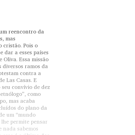
 um reencontro da
os, mas
cristão. Pois o
e dar a esses países
 Oliva. Essa missão
os diversos ramos da
testam contra a
de Las Casas. E
 seu convívio de dez
 etnólogo”, como
mpo, mas acaba
cluídos do plano da
o de um “mundo
 lhe permite pensar
 se nada sabemos