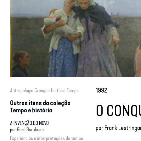
1992
Antropologia
Crenças
História
Tempo
Outros itens da coleção
O CONQ
Tempo e história
A INVENÇÃO DO NOVO
por
Frank Lestringa
por
Gerd Bornheim
Experiências e interpretações do tempo