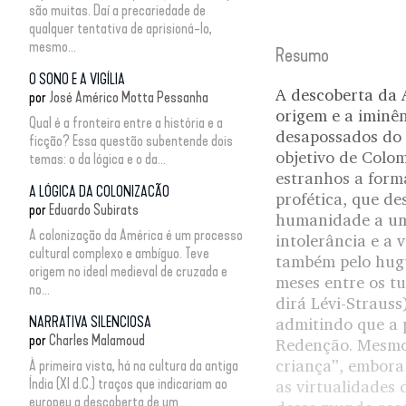
são muitas. Daí a precariedade de
qualquer tentativa de aprisioná-lo,
mesmo...
Resumo
O SONO E A VIGÍLIA
A descoberta da 
por
José Américo Motta Pessanha
origem e a iminên
Qual é a fronteira entre a história e a
desapossados do s
ficção? Essa questão subentende dois
objetivo de Colom
temas: o da lógica e o da...
estranhos a form
A LÓGICA DA COLONIZACÃO
profética, que de
por
Eduardo Subirats
humanidade a um
A colonização da América é um processo
intolerância e a
cultural complexo e ambíguo. Teve
também pelo hugu
origem no ideal medieval de cruzada e
meses entre os t
no...
dirá Lévi-Strauss
NARRATIVA SILENCIOSA
admitindo que a p
por
Charles Malamoud
Redenção. Mesmo 
criança”, embora
À primeira vista, há na cultura da antiga
Índia (XI d.C.) traços que indicariam ao
as virtualidades 
europeu a descoberta de um...