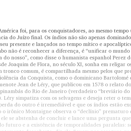
América foi, para os conquistadores, ao mesmo tempo
cia do Juízo final. Os índios não são apenas dominad
eu presente e lançados no tempo mítico e apocalíptico 
bo não é reconhecer a diferença, é “unificar o mundo 
a do nosso”, como disse o humanista espanhol Perez de
sde Joaquim de Flora, no século XI, sonha em religar 
 tronco comum, é compartilhada mesmo pelos que pro
 violência da Conquista, como o dominicano Bartolomé 
enote Jean de Léry, que publicou em 1578 o relato do
upinambás do Rio de Janeiro (verdadeiro “breviário do
). Léry simpatiza com os selvagens e deseja reter o te
erda do outro é irremediável e que os índios estão ex
o irônico Montaigne observa o “declínio” prematur
 ele se abstenha de concluir e lance uma pergunta que
do futuro e a existência de temporalidades paralelas: