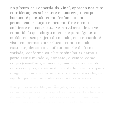
Na pintura de Leonardo da Vinci, apoiada nas suas
considerações sobre arte e natureza, o corpo
humano é pensado como fenômeno em
permanente relação e metamorfose com o
ambiente e a natureza… Se em Alberti ele serve
como ideia que abriga noções e paradigmas a
moldarem seu projeto do mundo, em Leonardo é
visto em permanente relação com o mundo
existente, deixando-se afetar por ele de forma
variada, conforme as circunstâncias. O corpo é
parte desse mundo e, por isso, o vemos como
fenomênico
corpo
, imanente, lançado no meio de
outros corpos, da atmosfera e da luz com os quais
reage e menos o corpo em si e mais esta relação
aquilo que compreendemos em nossa visão.
Nas pinturas de Miguel Ângelo, o corpo aparece
como matéria sobre a qual as paixões da alma e a
dimensão psicológica do sujeito imprimem seu
selo. Nessa dimensão expressionista de sua arte
aponta-se o conflito e a tensão permanente entre
corpo e alma, matéria e forma. Essa tensão indica
emergência da poderosa e antinatural
subjetividade moderna e o novo modo como ela se
põe a pensar e a se relacionar com o mundo que a
cerca. Essa subjetividade, esse conflito, essa
tensão e esse antinaturalismo estarão presentes,