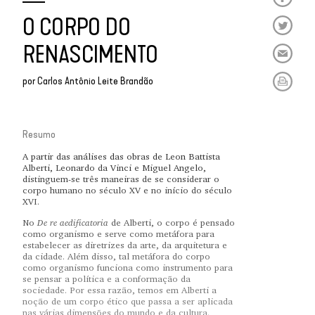
O CORPO DO
RENASCIMENTO
por
Carlos Antônio Leite Brandão
Resumo
A partir das análises das obras de Leon Battista
Alberti, Leonardo da Vinci e Miguel Angelo,
distinguem-se três maneiras de se considerar o
corpo humano no século XV e no início do século
XVI.
De re aedificatoria
No
de Alberti, o corpo é pensado
como organismo e serve como metáfora para
estabelecer as diretrizes da arte, da arquitetura e
da cidade. Além disso, tal metáfora do corpo
como organismo funciona como instrumento para
se pensar a política e a conformação da
sociedade. Por essa razão, temos em Alberti a
noção de um corpo ético que passa a ser aplicada
nas várias dimensões do mundo e da cultura.