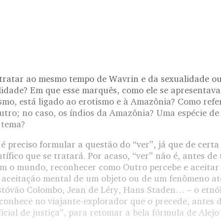
tratar ao mesmo tempo de Wavrin e da sexualidade ou,
lidade? Em que esse marquês, como ele se apresentav
smo, está ligado ao erotismo e à Amazônia? Como refer
utro; no caso, os índios da Amazônia? Uma espécie de 
 tema?
 é preciso formular a questão do “ver”, já que de cert
tífico que se tratará. Por acaso, “ver” não é, antes de
com o mundo, reconhecer como Outro percebe e aceitar
 a aceitação mental de um objeto ou de um fenômeno at
istóvão Colombo, Jean de Léry, Hans Staden… – o etnól
econhece no viajante-explorador que o precede, antes d
ficial de justiça”, para retomar a bela fórmula de Alejo