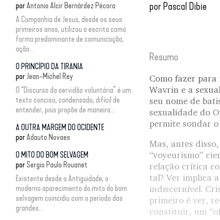
por
Pascal Dibie
por
Antonio Alcir Bernárdez Pécora
A Companhia de Jesus, desde os seus
primeiros anos, utilizou a escrita como
forma predominante de comunicação,
ação...
Resumo
O PRINCÍPIO DA TIRANIA
por
Jean-Michel Rey
Como fazer para 
Wavrin e a sexua
O “Discurso da servidão voluntária” é um
texto conciso, condensado, difícil de
seu nome de bati
entender, pois propõe de maneira...
sexualidade do O
permite sondar o
A OUTRA MARGEM DO OCIDENTE
por
Adauto Novaes
Mas, antes disso,
“voyeurismo” cien
O MITO DO BOM SELVAGEM
por
Sergio Paulo Rouanet
relação crítica 
tal? Ver implica
Existente desde a Antiguidade, o
moderno aparecimento do mito do bom
indiscernível. Cr
selvagem coincidiu com o período das
primeiro é ver, r
grandes...
constituir, um “o