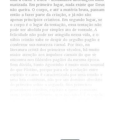
matizada. Em primeiro lugar, nada existe que Deus
não queira. O corpo, e até a matéria bruta, passam
então a fazer parte da criação, e já não são
apenas princípios criativos. Em segundo lugar, se
o corpo é o lugar da tentação, essa tentação não
pode ser abolida por simples ato de vontade. A
felicidade não pode ser atingida nessa vida, e o
sábio cristão sabe se despir do orgulho pagão e
confessar sua natureza carnal. Por isso, na
literatura cristã dos primeiros séculos, há muito
maior atenção aos impulsos carnais do que se
encontra nos filósofos pagãos da mesma época.
Sem dúvida, Santo Agostinho é muito mais sensual
do que Plotino, porque para ele a relação entre
espírito e carne é caracterizada por uma tensão e
uma luta contínuas, não por um domínio absoluto
do primeiro sobre a segunda. Nos primeiros
pensadores cristãos, espírito e carne convivem
numa união conflitante, mas inevitável. É o estado
que Eric Auerbach definiu como “criatural”, e que
está na base da estética páleo-cristã.