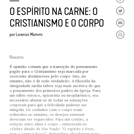
O ESPÍRITO NA CARNE: O
CRISTIANISMO E O CORPO
por
Lorenzo Mammi
Resumo
É opinião comum que a transição do pensamento
pagão para o Cristianismo seja marcada por
crescente desinteresse pelo corpo. Isto, no
entanto, não é de todo verdadeiro. A filosofia da
Antiguidade tardia talvez seja mais ascética do que
o pensamento dos primeiros padres da Igreja. Para
um sábio estoico, epicurista ou neoplatônico, era
necessário afastar-se de todas as sensações
corporais para que a felicidade pudesse ser
atingida. Os cuidados com o corpo eram
reduzidos ao mínimo, os desejos sensuais
deveriam ser esquecidos. Para um cristão, a
relação entre alma e corpo – sintetizada no
célebre ditado de São Paulo: “O espírito é forte,
mas a carne é fraca”- demandava abordagem mais