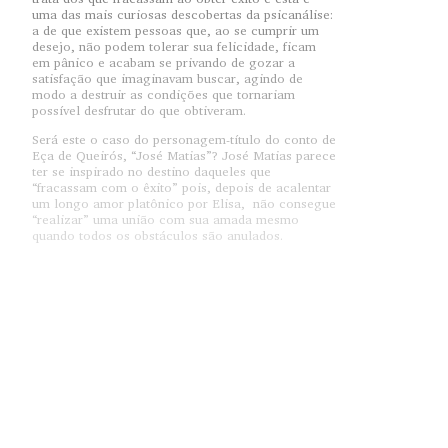
uma das mais curiosas descobertas da psicanálise:
a de que existem pessoas que, ao se cumprir um
desejo, não podem tolerar sua felicidade, ficam
em pânico e acabam se privando de gozar a
satisfação que imaginavam buscar, agindo de
modo a destruir as condições que tornariam
possível desfrutar do que obtiveram.
Será este o caso do personagem-título do conto de
Eça de Queirós, “José Matias”? José Matias parece
ter se inspirado no destino daqueles que
“fracassam com o êxito” pois, depois de acalentar
um longo amor platônico por Elisa, não consegue
“realizar” uma união com sua amada mesmo
quando todos os obstáculos são anulados.