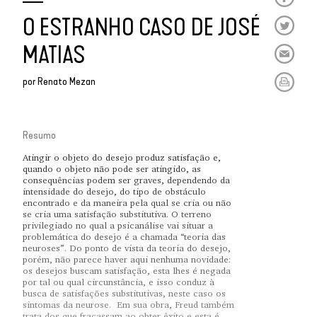
O ESTRANHO CASO DE JOSÉ
MATIAS
por
Renato Mezan
Resumo
Atingir o objeto do desejo produz satisfação e,
quando o objeto não pode ser atingido, as
consequências podem ser graves, dependendo da
intensidade do desejo, do tipo de obstáculo
encontrado e da maneira pela qual se cria ou não
se cria uma satisfação substitutiva. O terreno
privilegiado no qual a psicanálise vai situar a
problemática do desejo é a chamada “teoria das
neuroses”. Do ponto de vista da teoria do desejo,
porém, não parece haver aqui nenhuma novidade:
os desejos buscam satisfação, esta lhes é negada
por tal ou qual circunstância, e isso conduz à
busca de satisfações substitutivas, neste caso os
sintomas da neurose. Em sua obra, Freud também
trata dos que fracassam ao obter êxito e esta é