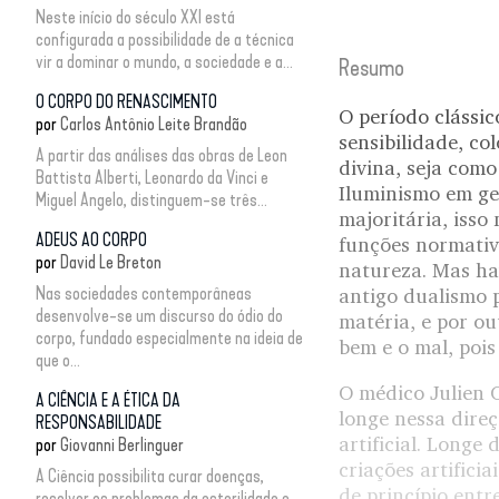
Neste início do século XXI está
configurada a possibilidade de a técnica
vir a dominar o mundo, a sociedade e a...
Resumo
O CORPO DO RENASCIMENTO
O período clássic
por
Carlos Antônio Leite Brandão
sensibilidade, co
A partir das análises das obras de Leon
divina, seja como
Battista Alberti, Leonardo da Vinci e
Iluminismo em ger
Miguel Angelo, distinguem-se três...
majoritária, isso
ADEUS AO CORPO
funções normativ
por
David Le Breton
natureza. Mas hav
Nas sociedades contemporâneas
antigo dualismo 
desenvolve-se um discurso do ódio do
matéria, e por ou
corpo, fundado especialmente na ideia de
bem e o mal, pois
que o...
O médico Julien 
A CIÊNCIA E A ÉTICA DA
longe nessa direç
RESPONSABILIDADE
artificial. Longe
por
Giovanni Berlinguer
criações artifici
A Ciência possibilita curar doenças,
de princípio entre
resolver os problemas da esterilidade e