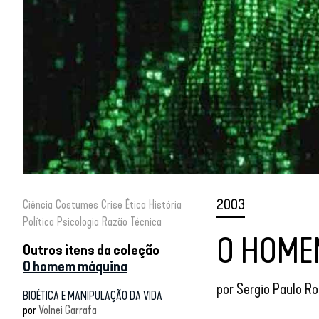
2003
Ciência
Costumes
Crise
Ética
História
Política
Psicologia
Razão
Técnica
O HOME
Outros itens da coleção
O homem máquina
por
Sergio Paulo R
BIOÉTICA E MANIPULAÇÃO DA VIDA
por
Volnei Garrafa