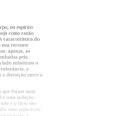
po, ou espírito-
 seja como razão
A característica do
m sua vertente
as: apenas, as
penhadas pela
 lado substituiu o
substância, a
 a distinção entre o
s que foram mais
l é uma inibição
tude e o vício são
esulta uma separação
necessárias, e