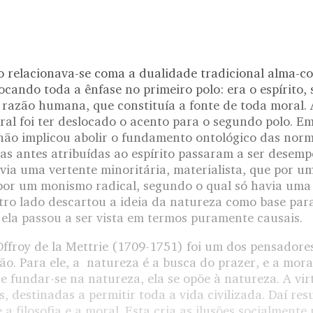
o relacionava-se coma a dualidade tradicional alma-cor
locando toda a ênfase no primeiro polo: era o espírito,
 razão humana, que constituía a fonte de toda moral. 
al foi ter deslocado o acento para o segundo polo. E
 não implicou abolir o fundamento ontológico das norm
as antes atribuídas ao espírito passaram a ser desem
ia uma vertente minoritária, materialista, que por um
por um monismo radical, segundo o qual só havia uma 
tro lado descartou a ideia da natureza como base para
 ela passou a ser vista em termos puramente causais.
Offroy de la Mettrie (1709-1751) foi um dos pensadore
ão. Para ele, a natureza é a busca do prazer, e a mora
 de fundar-se na natureza, ela se opõe à natureza. A vir
ais, destinadas a permitir toda a vida civilizada. Daí r
 a filosofia e a moral. Esta cria as ilusões socialmente 