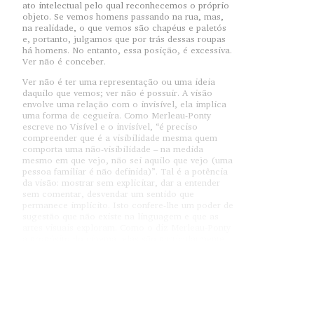
ato intelectual pelo qual reconhecemos o próprio
objeto. Se vemos homens passando na rua, mas,
na realidade, o que vemos são chapéus e paletós
e, portanto, julgamos que por trás dessas roupas
há homens. No entanto, essa posição, é excessiva.
Ver não é conceber.
Ver não é ter uma representação ou uma ideia
daquilo que vemos; ver não é possuir. A visão
envolve uma relação com o invisível, ela implica
uma forma de cegueira. Como Merleau-Ponty
escreve no Visível e o invisível, “é preciso
compreender que é a visibilidade mesma quem
comporta uma não-visibilidade – na medida
mesmo em que vejo, não sei aquilo que vejo (uma
pessoa familiar é não definida)”. Tal é a potência
da visão: mostrar sem explicitar, dar a entender
sem comentar, desvendar um sentido que
permanece implícito. Isto confere-lhe um poder de
sugestão que não existe na linguagem e que as
artes visuais exploram. Como o diz Merleau-Ponty
a propósito do cinema, elas são particularmente
“aptas a fazer aparecer a união do espírito e do
corpo, do espírito e do mundo e a expressão dum
no outro”.
Mas, essa potência também pode resultar num
poder de manipulação. Com efeito, uma vez que o