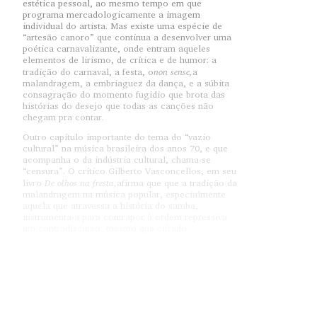
estética pessoal, ao mesmo tempo em que
programa mercadologicamente a imagem
individual do artista. Mas existe uma espécie de
“artesão canoro” que continua a desenvolver uma
poética carnavalizante, onde entram aqueles
elementos de lirismo, de crítica e de humor: a
non sense,
tradição do carnaval, a festa, o
a
malandragem, a embriaguez da dança, e a súbita
consagração do momento fugidio que brota das
histórias do desejo que todas as canções não
chegam pra contar.
Outro capítulo importante do tema do “vazio
cultural” na música brasileira dos anos 70, e que
acompanha o da indústria cultural, chama-se
“censura”. O crítico Gilberto Vasconcellos, em seu
De olhos na fresta,
livro
afirma que que a tradição da
malandragem na música popular, especialmente
aquela que atravessa a história do samba,
instrumenta-a para contrapor à ordem repressiva
um contradiscurso, mesmo que cifrado.
A música popular está enraizada na cultura
simpatia anímica,
popular: a
a adesão profunda às
pulsações telúricas, corporais, sociais que vão se
tornando linguagem. Na conjuntura de repressão
dos anos 70, a música popular desses poetas
compreendeu talvez mais do que nunca a