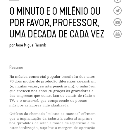
O MINUTO E O MILÊNIO OU
POR FAVOR, PROFESSOR,
UMA DÉCADA DE CADA VEZ
por
José Miguel Wisnik
Resumo
Na música comercial-popular brasileira dos anos
70 dois modos de produção diferentes coexistiam
industrial,
(e, muitas vezes, se interpenetravam): o
que cresceu nos anos 70 graças às gravadoras e
das empresas que controlam os canais de rádio e
artesanal,
TV, e o
que compreende os poetas-
músicos criadores individualizada.
Críticos da chamada “cultura de massas” afirmam
que a implantação da indústria cultural imprime
nos “produtos de arte” a marca da repetição e da
estandardização, suprime a margem de operação