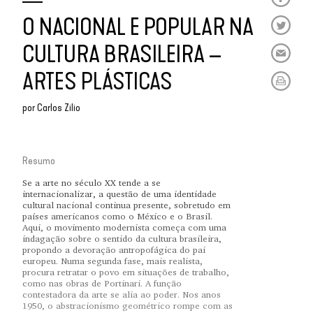
O NACIONAL E POPULAR NA
CULTURA BRASILEIRA –
ARTES PLÁSTICAS
por
Carlos Zilio
Resumo
Se a arte no século XX tende a se
internacionalizar, a questão de uma identidade
cultural nacional continua presente, sobretudo em
países americanos como o México e o Brasil.
Aqui, o movimento modernista começa com uma
indagação sobre o sentido da cultura brasileira,
propondo a devoração antropofágica do pai
europeu. Numa segunda fase, mais realista,
procura retratar o povo em situações de trabalho,
como nas obras de Portinari. A função
contestadora da arte se alia ao poder. Nos anos
1950, o abstracionismo geométrico rompe com as