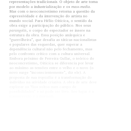
representações tradicionais. O objeto de arte toma
mass-media
por modelo a industrialização e os
.
Mas com o neoconcretismo retorna a questão da
expressividade e da intervenção do artista no
mundo social. Para Hélio Oiticica, o sentido da
obra exige a participação do público. Nos seus
parangolés
, o corpo do espectador se insere na
estrutura da obra. Essa posição anárquica e
“guerrilheira”, que desafia as táticas nacionalistas
e populares das esquerdas, quer superar a
dependência cultural não pelo fechamento, mas
pelo confronto crítico com a cultura universal.
Embora próximo de Ferreira Gullar, o teórico do
neoconcretismo, Oiticica se diferencia por levar
ao máximo as tensões entre o velho e o novo (o
novo surge “inconscientemente”, diz ele). A
tropicália
proposta de sua
é a transformação do
indivíduo na atividade criativa. A obra de arte deve
explorar os “fios soltos num campo de
possibilidades” e só pode ser livre. Seu lugar é a
transgressão e a margem.