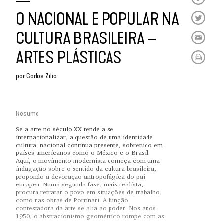
O NACIONAL E POPULAR NA
CULTURA BRASILEIRA –
ARTES PLÁSTICAS
por
Carlos Zilio
Resumo
Se a arte no século XX tende a se
internacionalizar, a questão de uma identidade
cultural nacional continua presente, sobretudo em
países americanos como o México e o Brasil.
Aqui, o movimento modernista começa com uma
indagação sobre o sentido da cultura brasileira,
propondo a devoração antropofágica do pai
europeu. Numa segunda fase, mais realista,
procura retratar o povo em situações de trabalho,
como nas obras de Portinari. A função
contestadora da arte se alia ao poder. Nos anos
1950, o abstracionismo geométrico rompe com as