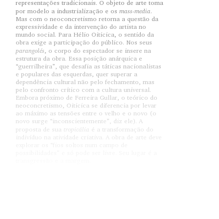
representações tradicionais. O objeto de arte toma
mass-media
por modelo a industrialização e os
.
Mas com o neoconcretismo retorna a questão da
expressividade e da intervenção do artista no
mundo social. Para Hélio Oiticica, o sentido da
obra exige a participação do público. Nos seus
parangolés
, o corpo do espectador se insere na
estrutura da obra. Essa posição anárquica e
“guerrilheira”, que desafia as táticas nacionalistas
e populares das esquerdas, quer superar a
dependência cultural não pelo fechamento, mas
pelo confronto crítico com a cultura universal.
Embora próximo de Ferreira Gullar, o teórico do
neoconcretismo, Oiticica se diferencia por levar
ao máximo as tensões entre o velho e o novo (o
novo surge “inconscientemente”, diz ele). A
tropicália
proposta de sua
é a transformação do
indivíduo na atividade criativa. A obra de arte deve
explorar os “fios soltos num campo de
possibilidades” e só pode ser livre. Seu lugar é a
transgressão e a margem.