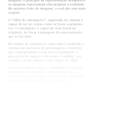
imagens, o princípio de representação desaparece.
As imagens representam elas próprias a realidade.
No universo feito de imagens, o real não tem mais
origem.
O “olhar do estrangeiro”, explorado no cinema é
capaz de ver as coisas como se fosse a primeira
vez. O estrangeiro é capaz de viver histórias
originais, de livrar a paisagem da representação
que se faz dela.
No mundo de simulacros, onde tudo é artificial, o
cinema sai em busca de personagens e histórias
que correspondam a essa nova constituição e
percepção do espaço e do tempo. A mulher, por
exemplo, se faz sujeito e não objeto do olhar.
Para reencontrar espaço e intimidade, a solução
seria partir de emoções e não de imagens, se
afastar da sua atualidade carregada de referências
para se encontrar como vida e emoção.