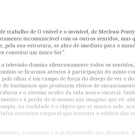
e trabalho de O visível e o invisível, de Merleau-Pont
amente incomunicável com os outros sentidos, mas q
e, pela sua estrutura, se abre de imediato para o mun
es constitui um único Ser”.
 a televisão domina silenciosamente todos os sentidos
domínio se ficarmos atentos à participação do nosso co
i pelo olhar é um campo de força do desejo de ver e do 
e de fenômenos que produzem efeitos de encantament
ciência e o sistema oculto da vida neuro-visceral. Desl
mento e à perda de si mesmo nas imagens que vê: abs
empla, na realidade é o objeto que se mostra nele, a
“infra-estrutura corporal que sustenta o edifício das n
elevisão, o contorno e a profundidade são alterados, 