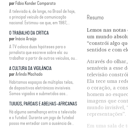
por
Fábio Konder Comparato
A televisão é, de longe, no Brasil de hoje,
Resumo
o principal veículo de comunicação
nacional. Estimou-se que, em 1987,...
Lemos nas notas d
O TRABALHO DA CRÍTICA
um mundo absolut
por
Inácio Araújo
“constrói algo qu
A TV coloca duas hipóteses para o
sentidos e com el
jornalista que escreve sobre ela: ou
trabalhar a partir de outros veículos, ou...
Através do olhar,
sensíveis a esse 
A CULTURA DA VIGILÂNCIA
por
Arlindo Machado
televisão constró
Ela tece uma red
Habitamos espaços de múltiplas telas,
o coração, a cons
de dispositivos eletrônicos invisíveis.
Somos vigiados e submetidos aos...
homem ao esqueci
imagens que cont
TUIUIÚS, PARDAIS E ABELHAS-AFRICANAS
mundo invisível, 
Há alguma semelhança entre a televisão
representações”.
e o futebol. Durante um jogo de futebol
posso me entediar com a ausência de...
Em uma sala de t