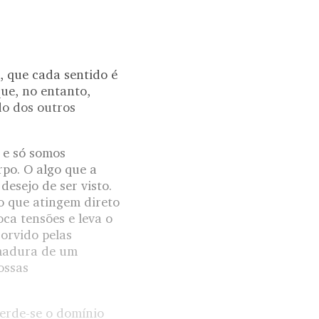
y, que cada sentido é
ue, no entanto,
do dos outros
, e só somos
rpo. O algo que a
desejo de ser visto.
o que atingem direto
oca tensões e leva o
orvido pelas
rmadura de um
ossas
perde-se o domínio