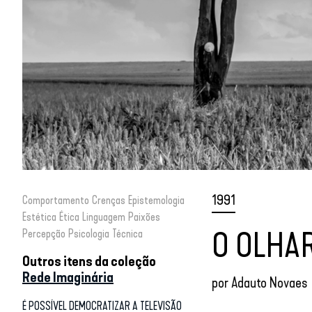
1991
Comportamento
Crenças
Epistemologia
Estética
Ética
Linguagem
Paixões
O OLHA
Percepção
Psicologia
Técnica
Outros itens da coleção
Rede Imaginária
por
Adauto Novaes
É POSSÍVEL DEMOCRATIZAR A TELEVISÃO