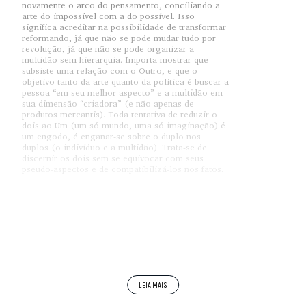
novamente o arco do pensamento, conciliando a
arte do impossível com a do possível. Isso
significa acreditar na possibilidade de transformar
reformando, já que não se pode mudar tudo por
revolução, já que não se pode organizar a
multidão sem hierarquia. Importa mostrar que
subsiste uma relação com o Outro, e que o
objetivo tanto da arte quanto da política é buscar a
pessoa “em seu melhor aspecto” e a multidão em
sua dimensão “criadora” (e não apenas de
produtos mercantis). Toda tentativa de reduzir o
dois ao Um (um só mundo, uma só imaginação) é
um engodo, é enganar-se sobre o duplo nos
duplos (o indivíduo e a multidão). Trata-se de
discernir os dois sem se equivocar com seus
pseudo-aspectos e de compatibilizá-los nos fatos.