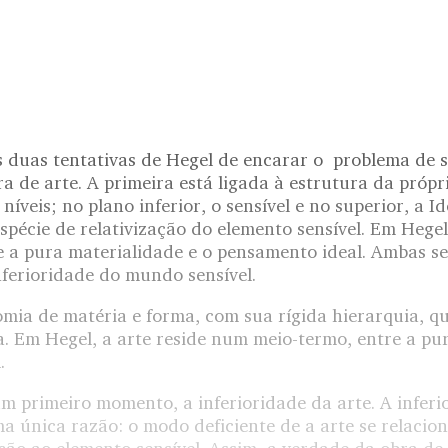
 duas tentativas de Hegel de encarar o problema de si
a de arte. A primeira está ligada à estrutura da própr
níveis; no plano inferior, o sensível e no superior, a I
spécie de relativização do elemento sensível. Em Hegel
e a pura materialidade e o pensamento ideal. Ambas se
nferioridade do mundo sensível.
mia de matéria e forma, com sua rígida hierarquia, q
a. Em Hegel, a arte reside num meio-termo, entre a pu
.
m primeiro momento, a inferioridade da arte. A inferi
a única razão: o modo deficiente de a arte se relacio