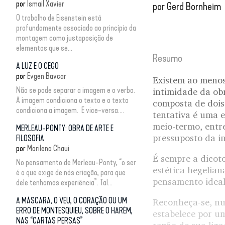
por
Ismail Xavier
por
Gerd Bornheim
O trabalho de Eisenstein está
profundamente associado ao princípio da
montagem como justaposição de
elementos que se...
Resumo
A LUZ E O CEGO
por
Evgen Bavcar
Existem ao menos
Não se pode separar a imagem e o verbo.
intimidade da obr
A imagem condiciona o texto e o texto
composta de dois 
condiciona a imagem. E vice-versa....
tentativa é uma e
meio-termo, entr
MERLEAU-PONTY: OBRA DE ARTE E
pressuposto da i
FILOSOFIA
por
Marilena Chaui
É sempre a dicoto
No pensamento de Merleau-Ponty, “o ser
estética hegelian
é o que exige de nós criação, para que
pensamento ideal
dele tenhamos experiência”. Tal...
A MÁSCARA, O VÉU, O CORAÇÃO OU UM
Reconheça-se, nu
ERRO DE MONTESQUIEU, SOBRE O HARÉM,
estabelece por um
NAS “CARTAS PERSAS”