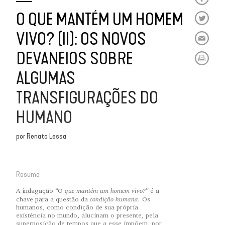
O QUE MANTÉM UM HOMEM
VIVO? (II): OS NOVOS
DEVANEIOS SOBRE
ALGUMAS
TRANSFIGURAÇÕES DO
HUMANO
por
Renato Lessa
Resumo
que mantém um homem vivo?”
A indagação “O
é a
condição humana.
chave para a questão da
Os
humanos, como condição de sua própria
existência no mundo, alucinam o presente, pela
superposição de tempos que a esse impõem, por