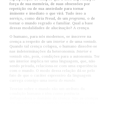
força de sua memória, de suas obsessões por
repetição ou de sua ansiedade para tornar
iminente e imediato o que virá. Tudo isso a
programa,
serviço, como diria Freud, de um
o de
tornar o mundo regrado e familiar. Qual a base
dessas modalidades de alucinação? A
crença.
O humano, para nós modernos, se inscreve na
interior
vontade.
crença a respeito de um
e de uma
Quando tal crença colapsa, o humano dissolve-se
Interior
nas indeterminações da heteronomia.
e
vontade
são, pois, condições para a autonomia. Ter
um interior implica ter uma linguagem, que, não
sendo privada, relaciona-se com uma experiência
com o mundo. O modo dessa relação dá-se pelo
fato de que o caráter expressivo da linguagem
teoria do mundo.
carrega consigo uma
Teorias sobre o mundo são um atributo da
condição humana e têm como potência
deflagradora o domínio da crença. São as crenças
que nos vinculam ao mundo, como fixadores em
contextos de acolhimento que nos afastam do
espectro sempre próximo e possível da condição
crença
potência de fixação no
náufraga. A
é uma
mundo.
Em David Hume encontramos a descrição dos