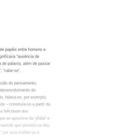
s de papéis entre homens e
gnificava “ausência de
 de palavra, além de passar
, “calar-se”.
essão do pensamento,
o desenvolvimento do
o, falava-se, por exemplo,
o – construía-se a partir da
 a felicidade dos
ue se aproxime da “philia” e
o sentido que primeiro se deu
o” por uma mulher ou a