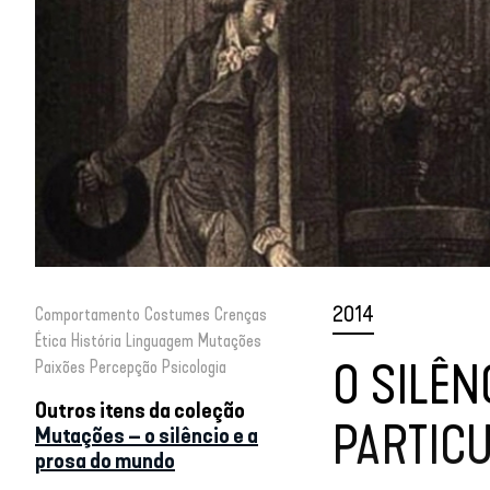
2014
Comportamento
Costumes
Crenças
Ética
História
Linguagem
Mutações
O SILÊN
Paixões
Percepção
Psicologia
Outros itens da coleção
PARTIC
Mutações – o silêncio e a
prosa do mundo