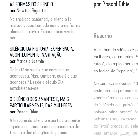
por
Pascal Dibie
AS FORMAS DO SILÊNCIO
por
Newton Bignotto
Na tradição ocidental, o silêncio foi
muitas vezes tomado como uma forma
plena da palavra. Experiências vividas
Resumo
por...
SILÊNCIO DA HISTÓRIA: EXPERIÊNCIA,
A história do silêncio é
ACONTECIMENTO, NARRAÇÃO
mulheres; os amantes. Se
por
Marcelo Jasmin
ruído”, ela rapidamente
Da história se diz que narra o que
as ideias de “repouso”, “i
aconteceu. Mas, também, que é o que
acontece? Desde o século XIX,
No começo do século 13 
estabeleceu-se...
oralmente ou por escrito
vocabulário religioso na
O SILÊNCIO DOS AMANTES E, MAIS
PARTICULARMENTE, DAS MULHERES…
do “silêncio das paixões
por
Pascal Dibie
palavra latina “amare”. A
psicanalistas, um termo 
A história do silêncio é particularmente
ligada à do amor, com sua economia de
do “eros” gregos, ou seja
trocas e distribuições de papéis...
para “amante” (1130), ou