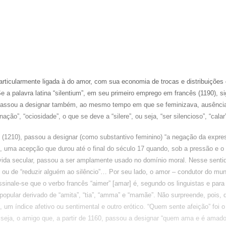
 particularmente ligada à do amor, com sua economia de trocas e distribuiçõe
 a palavra latina “silentium”, em seu primeiro emprego em francês (1190), si
 passou a designar também, ao mesmo tempo em que se feminizava, ausência
nação”, “ociosidade”, o que se deve a “silere”, ou seja, “ser silencioso”, “calar”
(1210), passou a designar (como substantivo feminino) “a negação da expr
”, uma acepção que durou até o final do século 17 quando, sob a pressão e 
 vida secular, passou a ser amplamente usado no domínio moral. Nesse sentid
” ou de “reduzir alguém ao silêncio”… Por seu lado, o amor – condutor do mund
ssinale-se que o verbo francês “aimer” [amar] é, segundo os linguistas e para
popular derivado de “amita”, “tia”, “amma” e “mamãe”. Não surpreende, pois, q
, um índice afetivo ou sentimental e outro erótico. “Quem sente afeição” foi 
 seja, o amigo que, a partir de 1160, passou a designar “quem ama e é amad