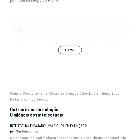
por
Franklin Leopoldo e Silva
TAGS
Consciência Crítica
cultura de massa
engajamento
espaço público
intelectual
Jean-Paul Sartre
liberdade
Maurice Merleau-Ponty
meios de comunicação
política
Razões do Silêncio do Intelectual
Ciência
Comportamento
Costumes
Crenças
Crise
Epistemologia
Ética
História
Política
Técnica
Outros itens da coleção
O silêncio dos intelectuais
INTELECTUAL ENGAJADO: UMA FIGURA EM EXTINÇÃO?
por
Marilena Chaui
A autonomia racional moderna das ações (artes, ética, direito e técnica) e do