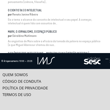
pensamento (ciência, filosofia)...
O CIENTISTA E O INTELECTUAL
por
Renato Janine Ribeiro
Eis o tema: o alcance do conceito de intelectual e seu papel. A começar,
intelectual é quem lida com assuntos de...
MARX, O JORNALISMO, O ESPAÇO PÚBLICO
por
Géraldine Muhlmann
As angústias de Marx sobre a eficácia da tomada da palavra no espaço público
(o que Miguel Abensour chamou de sua...
O SILÊNCIO DOS INTELECTUAIS – MARILENA CHAUI (VERSÃO INTEGRAL)
por
Marilena Chaui
© Artepensamento 1996 — 2026
JEAN-PAUL SARTRE, UM INTELECTUAL ENGAJADO
por
Jean-François Sirinelli
Sartre não foi só o intelectual mais considerado de sua época. Ele também foi –
QUEM SOMOS
e ainda é – um dos maiores...
CÓDIGO DE CONDUTA
POLÍTICA DE PRIVACIDADE
TERMOS DE USO