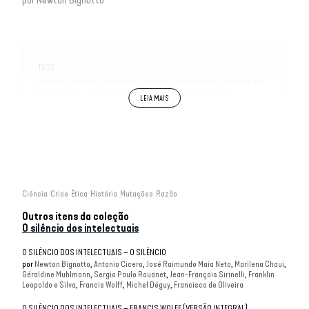
por
Newton Bignotto
TAGS
espaço público
filosofia
Ideais Universais
Inquisição
intelectual
intolerância
Jordano Bruno
poder
religião
Tempo da Reflexão
Ciência
Crise
Ética
História
Mutações
Razão
Outros itens da coleção
O silêncio dos intelectuais
O SILÊNCIO DOS INTELECTUAIS – O SILÊNCIO
por
Newton Bignotto
Antonio Cicero
José Raimundo Maia Neto
Marilena Chaui
Géraldine Muhlmann
Sergio Paulo Rouanet
Jean-François Sirinelli
Franklin
Leopoldo e Silva
Francis Wolff
Michel Déguy
Francisco de Oliveira
O SILÊNCIO DOS INTELECTUAIS – FRANCIS WOLFF (VERSÃO INTEGRAL)