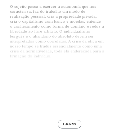
O sujeito passa a exercer a autonomia que nos
caracteriza, faz do trabalho um modo de
realização pessoal, cria a propriedade privada,
cria o capitalismo com banco e moedas, entende
o conhecimento como forma de domínio e reduz a
liberdade ao livre arbítrio. O individualismo
burguês e o abandono do absoluto devem ser
interpretados como correlatos. A crise da ética em
nosso tempo se traduz essencialmente como uma
crise da normatividade, toda ela endereçada para a
firmação do indivíduo.
Na medida exata em que o homem passa a
organizar a sua vida socialmente, desenvolve-se
também a dicotomia das relações entre o sujeito e