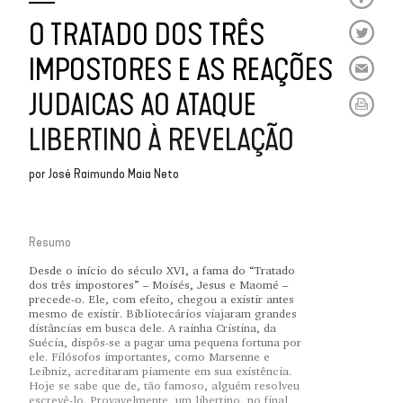
O TRATADO DOS TRÊS
IMPOSTORES E AS REAÇÕES
JUDAICAS AO ATAQUE
LIBERTINO À REVELAÇÃO
por
José Raimundo Maia Neto
Resumo
Desde o início do século XVI, a fama do “Tratado
dos três impostores” – Moisés, Jesus e Maomé –
precede-o. Ele, com efeito, chegou a existir antes
mesmo de existir. Bibliotecários viajaram grandes
distâncias em busca dele. A rainha Cristina, da
Suécia, dispôs-se a pagar uma pequena fortuna por
ele. Filósofos importantes, como Marsenne e
Leibniz, acreditaram piamente em sua existência.
Hoje se sabe que de, tão famoso, alguém resolveu
escrevê-lo. Provavelmente, um libertino, no final