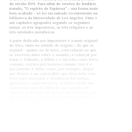
do século XVII. Para além de versões do lendário
tratado, “O espírito de Espinosa” – sua forma mais
bem acabada – só foi encontrado recentemente na
biblioteca da Universidade de Los Angeles. Vinte e
um capítulos agrupados segundo os seguintes
temas: os três impostores, as três religiões e as
três entidades metafísicas.
A parte dedicada aos impostores é a mais original
do livro, tanto no sentido de origem – do que se
seguirá – quanto no de novo, com relação ao que
se escreveu antes sobre o assunto, a começar por
tratar o Talmude, a Bíblia e o Alcorão como livros
comuns, escritos por homens comuns. Isso é o
que permite ir além, como, por exemplo, alegar
que Moisés é um espertalhão que dizia falar com
Deus para assegurar a obediência dos judeus,
ignorantes e supersticiosos. Já Jesus recebe um
tratamento especial. Mais do que seguidor do
exemplo de Moisés, ele inventa uma religião para
fins políticos, no que é mal sucedido por falta de
dinheiro e exército, a não ser que Ele seja
entendido como um político de visão; afinal, o
cristianismo virá a determinar a história do
Ocidente. É, pois, sob essa ótica que se vê o Jesus
do Evangelho, inteligente a ponto de declarar-se
rei dos judeus sem entrar em conflito com Roma,
de diagnosticar a decadência do povo judeu e de