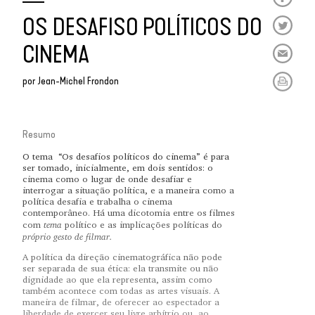
OS DESAFISO POLÍTICOS DO
CINEMA
por
Jean-Michel Frondon
Resumo
O tema
“Os desafios políticos do cinema” é para
ser tomado, inicialmente, em dois sentidos: o
cinema como o lugar de onde desafiar e
interrogar a situação política, e a maneira como a
política desafia e trabalha o cinema
contemporâneo. Há uma dicotomia entre os filmes
tema
com
político e as implicações políticas do
próprio gesto de filmar.
A política da direção cinematográfica não pode
ser separada de sua ética: ela transmite ou não
dignidade ao que ela representa, assim como
também acontece com todas as artes visuais. A
maneira de filmar, de oferecer ao espectador a
liberdade de exercer seu livre arbítrio ou, ao