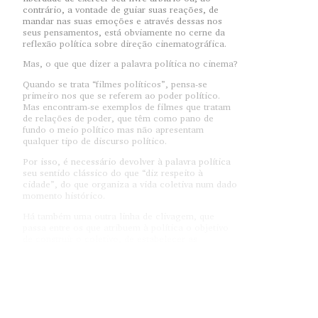
contrário, a vontade de guiar suas reações, de
mandar nas suas emoções e através dessas nos
seus pensamentos, está obviamente no cerne da
reflexão política sobre direção cinematográfica.
Mas, o que que dizer a palavra política no cinema?
Quando se trata “filmes políticos”, pensa-se
primeiro nos que se referem ao poder político.
Mas encontram-se exemplos de filmes que tratam
de relações de poder, que têm como pano de
fundo o meio político mas não apresentam
qualquer tipo de discurso político.
Por isso, é necessário devolver à palavra política
seu sentido clássico do que “diz respeito à
cidade”, do que organiza a vida coletiva num dado
momento histórico.
Há também uma outra linha de clivagem, que
passa entre os que atribuem à política o objetivo
de construir o coletivo, de estabelecer as
condições de uma vida em comum, os que
concentram a maioria de seus esforços a construir
vínculos e os que, ao contrário, consideram que a
função principal da política é criticar o estado
existente das coletividades humanas.
O cinema é um dos espaços em que, pela presença