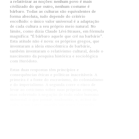
a relativizar as noções: nenhum povo é mais
civilizado do que outro, nenhum costume é
bárbaro. Todas as culturas são equivalentes de
forma absoluta, tudo depende do critério
escolhido: o único valor universal é a adaptação
de cada cultura a seu próprio meio natural. No
limite, como dizia Claude Lévi-Strauss, em fórmula
magnífica: “É bárbaro aquele que crê na barbárie”.
Esta atitude não é nova: os próprios gregos, que
inventaram a ideia etnocêntrica de barbárie,
também inventaram o relativismo cultural, desde o
nascimento da pesquisa histórica e sociológica
com Heródoto.
Estas duas respostas têm princípios e
consequências éticas e políticas inaceitáveis. A
primeira é a fonte do escravismo, do colonialismo
e do imperialismo. A segunda corre o risco de
levar ao ceticismo sobre suas próprias crenças,
mas sobretudo à negação de todo valor humano
universal: o que pensar, realmente, e, acima de
tudo, o que fazer, quando julgamos (segundo
nossos próprios critérios culturais) que outras
culturas (consideradas tão “civilizadas” quanto a
nossa) são produtoras de humilhação, de
opressão, de exploração? Não podemos condená-
las? Mas em nome de que, senão de valores que
pensamos ser absolutos e não daqueles de nossa