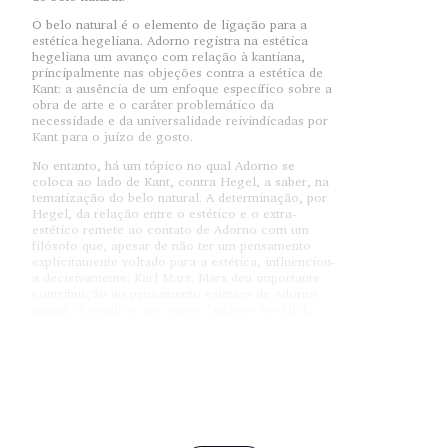
O belo natural é o elemento de ligação para a
estética hegeliana. Adorno registra na estética
hegeliana um avanço com relação à kantiana,
principalmente nas objeções contra a estética de
Kant: a ausência de um enfoque específico sobre a
obra de arte e o caráter problemático da
necessidade e da universalidade reivindicadas por
Kant para o juízo de gosto.
No entanto, há um tópico no qual Adorno se
coloca ao lado de Kant, contra Hegel, a saber, na
tematização do belo natural. A determinação, por
Hegel, da relação entre o estético e o extra-
estético remete ao contato de Adorno com um
filósofo que, apesar de não ter um pensamento
explicitamente voltado para a estética, influenciou-
a decisivamente: Karl Marx. Marx deu importante
contribuição ao pensamento estético de Adorno
quando formula a arte como “antítese social da
sociedade” e permite também ao filósofo
estabelecer um paralelo entre alguns termos
empregados por Marx para descrever o
desenvolvimento da produção material e o da
criação artística.
Há um outro filósofo não menos importante para
Adorno por ter toda a sua obra imbuída de