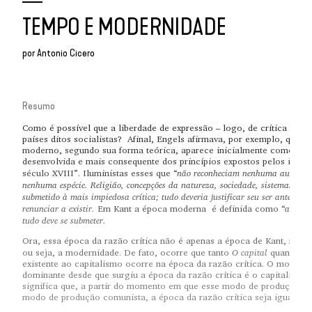
TEMPO E MODERNIDADE
por
Antonio Cicero
Resumo
Como é possível que a liberdade de expressão – logo, de crítica – ten
países ditos socialistas?
Afinal, Engels afirmava, por exemplo, que o
moderno, segundo sua forma teórica, aparece inicialmente como “um
desenvolvida e mais consequente dos princípios expostos pelos ilumin
não reconheciam nenhuma autoridad
século XVIII”. Iluministas esses que “
nenhuma espécie. Religião, concepções da natureza, sociedade, sistemas polít
submetido à mais impiedosa crítica; tudo deveria justificar seu ser ante o t
renunciar a existir.
a época
Em Kant a época moderna
é definida como “
tudo deve se submeter.
Ora, essa época da razão crítica não é apenas a época de Kant, mas 
O capital
ou seja, a modernidade. De fato, ocorre que tanto
quanto tod
existente ao capitalismo ocorre na época da razão crítica. O modo d
dominante desde que surgiu a época da razão crítica é o capitalista. 
significa que, a partir do momento em que esse modo de produção se
modo de produção comunista, a época da razão crítica seja igualmen