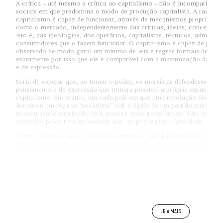
A crítica – até mesmo a crítica ao capitalismo – não é incompatível
sociais em que predomina o modo de produção capitalista. A razão d
capitalismo é capaz de funcionar, através de mecanismos propriame
como o mercado, independentemente das críticas, ideias, concepções, 
isto é, das ideologias, dos operários, capitalistas, técnicos, administ
consumidores que o fazem funcionar. O capitalismo é capaz de prosp
observado de modo geral um mínimo de leis e regras formais de conv
exatamente por isso que ele é compatível com a maximização da lib
e de expressão.
Seria de esperar que, ao tomar o poder, os marxistas defendessem a l
pensamento e de expressão que tornara possível a própria expansão da
capitalismo. Entretanto, em cada país em que uma revolução violent
instaurou um regime “socialista” sob a égide de um partido marxista-le
acabou sendo suprimida. Ora, poucos erros poderiam ter sido mais gr
cometido pelos revolucionários que, ao privilegiar a igualdade, despr
Como é possível que o princípio segundo o qual a liberdade de cada 
limitada senão na medida em que se torne incompatível com igual lib
sido desprezado nos países ditos
socialistas?
Não há por que pensar que não seja possível, nos marcos de uma soc
que sejam defendidas a livre expressão do pensamento e a maximizaç
compatível com a existência da sociedade -, restringir, controlar ou e
propriedade privada, promover a diminuição da desigualdade econômi
flexibilização da divisão do trabalho. Nesse sentido, pode-se dizer q
exigência de igualdade não implique a exigência de liberdade, a exig
deve ser interpretada de tal modo que implique a exigência de igualda