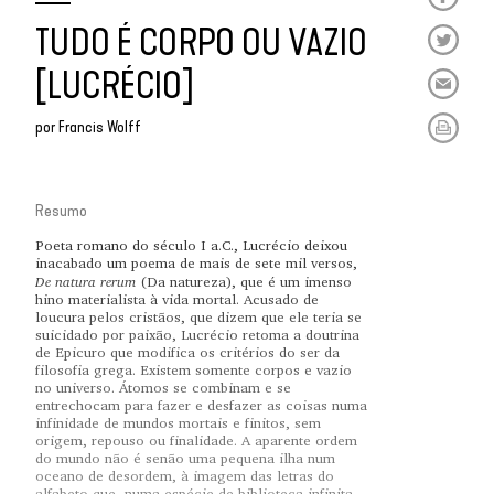
TUDO É CORPO OU VAZIO
[LUCRÉCIO]
por
Francis Wolff
Resumo
Poeta romano do século I a.C., Lucrécio deixou
inacabado um poema de mais de sete mil versos,
De natura rerum
(Da natureza), que é um imenso
hino materialista à vida mortal. Acusado de
loucura pelos cristãos, que dizem que ele teria se
suicidado por paixão, Lucrécio retoma a doutrina
de Epicuro que modifica os critérios do ser da
filosofia grega. Existem somente corpos e vazio
no universo. Átomos se combinam e se
entrechocam para fazer e desfazer as coisas numa
infinidade de mundos mortais e finitos, sem
origem, repouso ou finalidade. A aparente ordem
do mundo não é senão uma pequena ilha num
oceano de desordem, à imagem das letras do
alfabeto que, numa espécie de biblioteca infinita,