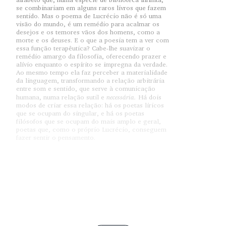
se combinariam em alguns raros livros que fazem
sentido. Mas o poema de Lucrécio não é só uma
visão do mundo, é um remédio para acalmar os
desejos e os temores vãos dos homens, como a
morte e os deuses. E o que a poesia tem a ver com
essa função terapêutica? Cabe-lhe suavizar o
remédio amargo da filosofia, oferecendo prazer e
alívio enquanto o espírito se impregna da verdade.
Ao mesmo tempo ela faz perceber a materialidade
da linguagem, transformando a relação arbitrária
entre som e sentido, que serve à comunicação
necessária.
humana, numa relação sutil e
Há dois
modos de criar essa relação: há os poetas líricos
que se ocupam do singular, e há os poetas
filósofos que se ocupam do mais amplo e geral,
poetas que, como o próprio Lucrécio, conseguem
fazer sentir o pensamento.