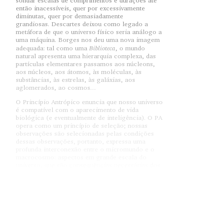
sondar escalas de comprimentos e durações até
então inacessíveis, quer por excessivamente
diminutas, quer por demasiadamente
grandiosas. Descartes deixou como legado a
metáfora de que o universo físico seria análogo a
uma máquina. Borges nos deu uma nova imagem
Biblioteca
adequada: tal como uma
, o mundo
natural apresenta uma hierarquia complexa, das
partículas elementares passamos aos núcleons,
aos núcleos, aos átomos, às moléculas, às
substâncias, às estrelas, às galáxias, aos
aglomerados, ao cosmos…
O Princípio Antrópico enuncia que nosso universo
é compatível com o aparecimento de vida
biológica (e eventualmente de inteligência). O PA
opera como um princípio de seleção; nossas
observações são selecionadas pelas condições
dessas observações, portanto, expressa uma
profunda interconexão entre o micromundo e o
macrocosmo: aspectos em grande escala do
universo, que são consequências necessárias dos
estados possíveis de estabilidade entre as forças
de atração e repulsão, vinculam-se à possibilidade
de evolução biológica. O Princípio Antrópico
fornece-nos um vislumbre de que somos a
demonstração da especialidade rara de nosso
universo; somos um sintoma da totalidade.