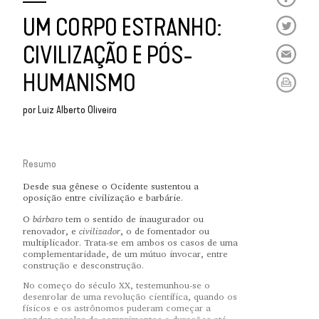
UM CORPO ESTRANHO:
CIVILIZAÇÃO E PÓS-
HUMANISMO
por
Luiz Alberto Oliveira
Resumo
Desde sua gênese o Ocidente sustentou a
oposição entre civilização e barbárie.
bárbaro
O
tem o sentido de inaugurador ou
civilizador
renovador, e
, o de fomentador ou
multiplicador. Trata-se em ambos os casos de uma
complementaridade, de um mútuo invocar, entre
construção e desconstrução.
No começo do século XX, testemunhou-se o
desenrolar de uma revolução científica, quando os
físicos e os astrônomos puderam começar a