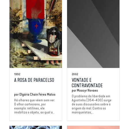
1992
2002
A ROSA DE PARACELSO
VONTADE E
CONTRAVONTADE
por
Moacyr Novaes
por
Olgária Chain Féres Matos
O problema da liberdade em
Há olhares que vêem sem ver.
Agostinho (354-430) surge
O olhar cartesiano, por
de suas discussões sobre a
exemplo: retilíneo, ele
origem do mal. Contra os
imobiliza o objeto, ao qual a...
maniqueístas,...