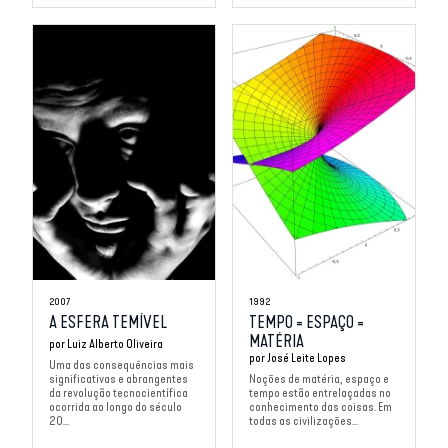
2007
1992
A ESFERA TEMÍVEL
TEMPO = ESPAÇO =
MATÉRIA
por
Luiz Alberto Oliveira
por
José Leite Lopes
Uma das consequências mais
significativas e abrangentes
Noções de matéria, espaço e
da revolução tecnocientífica
tempo estão entrelaçadas no
ocorrida ao longo do século
conhecimento das coisas. Em
20...
todas as civilizações...