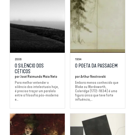
2006
1994
O SILÊNCIO DOS
O POETA DA PASSAGEM
CÉTICOS
por
José Raimundo Maia Neto
por
Arthur Nestrovski
Para melhor entender o
Embora menos conhecido que
silêncio dos intelectuais hoje,
Blake ou Wordsworth,
é preciso traçar um paralelo
Coleridge (1772-1834) é uma
entre a filosofia pós-moderna
figura única que teve forte
e...
influência,...