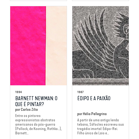
1994
1987
BARNETT NEWMAN: O
ÉDIPO E A PAIXÃO
QUE É PINTAR?
por
Carlos Zilio
por
Hélio Pellegrino
Entre os pintores
expressionistas abstratos
A partir de uma antiga lenda
americanos do pós-guerra
tebana, Sófocles escreveu sua
(Pollock, de Kooning, Rothko…),
tragédia imortal: Édipo-Rei.
Barnett...
Filho único de Laio e...