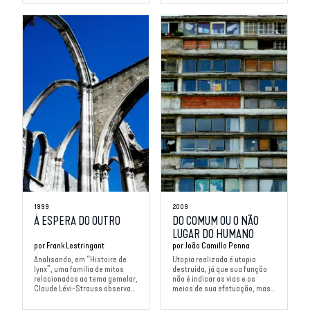
1999
2009
À ESPERA DO OUTRO
DO COMUM OU O NÃO
LUGAR DO HUMANO
por
Frank Lestringant
por
João Camillo Penna
Analisando, em “Histoire de
Utopia realizada é utopia
lynx”, uma família de mitos
destruída, já que sua função
relacionados ao tema gemelar,
não é indicar as vias e os
Claude Lévi-Strauss observa...
meios de sua efetuação, mas...