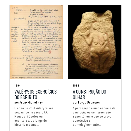
1994
1988
VALÉRY: OS EXERCÍCIOS
A CONSTRUÇÃO DO
DO ESPÍRITO
OLHAR
por
Jean-Michel Rey
por
Fayga Ostrower
O caso de Paul Valéry talvez
A percepção é uma espécie de
seja único no século XX.
avaliação ou compreensão
Poucos filósofos ou
espontânea, o que se prova
escritores, ao longo da
conotativa e
história mesmo,...
etimologicamente....