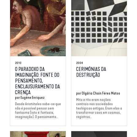
2010
2004
O PARADOXO DA
CERIMÔNIAS DA
IMAGINAÇÃO: FONTE DO
DESTRUIÇÃO
PENSAMENTO,
ENCLAUSURAMENTO DA
CRENÇA
por
Olgária Chain Féres Matos
por
Eugène Enriquez
Mito e rito eram noções
Desde Aristóteles sabe-se que
centrais nas sociedades
não é possível pensar sem
teológicas antigas. Eram elas a
fantasma (isto é: fantasia,
transformar caos em cosmos,
imaginação). O pensamento...
registros...