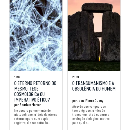
1992
2009
O ETERNO RETORNO DO
O TRANSUMANISMO E A
MESMO: TESE
OBSOLÊNCIA DO HOMEM
COSMOLÓGICA OU
IMPERATIVO ÉTICO?
por
Jean-Pierre Dupuy
por
Scarlett Marton
Através das vanguardas
No quadro pensamento de
tecnológicas, a missão
nietzschiano, a ideia de eterno
transumanista é superar a
retorno opera num duplo
evolução biológica, motivo
registro; diz respeito às...
pelo qual a...