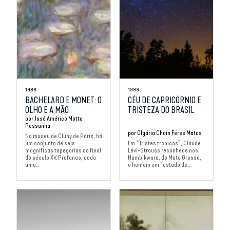
1988
1999
BACHELARD E MONET: O
CÉU DE CAPRICÓRNIO E
OLHO E A MÃO
TRISTEZA DO BRASIL
por
José Américo Motta
Pessanha
por
Olgária Chain Féres Matos
No museu de Cluny de Paris, há
um conjunto de seis
Em “Tristes trópicos”, Claude
magníficas tapeçarias do final
Lévi-Strauss reconhece nos
do século XV. Profanas, cada
Nambikwara, do Mato Grosso,
uma...
o homem em “estado de...