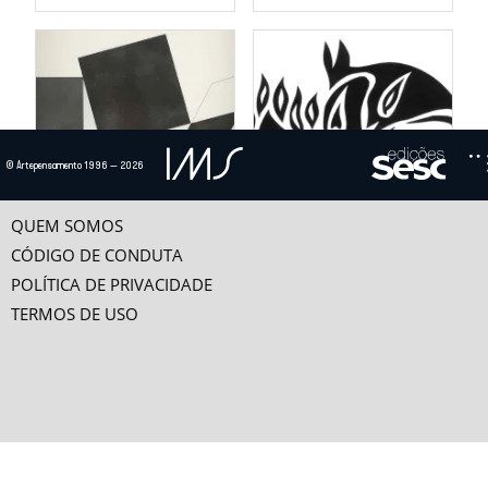
© Artepensamento 1996 — 2026
QUEM SOMOS
CÓDIGO DE CONDUTA
POLÍTICA DE PRIVACIDADE
TERMOS DE USO
2004
2006
CERIMÔNIAS DA
MITOS AMERÍNDIOS E O
DESTRUIÇÃO
PRINCÍPIO DA
DIFERENÇA
por
Olgária Chain Féres Matos
por
Beatriz Perrone-Moisés
Mito e rito eram noções
Foi no Brasil, em meados da
centrais nas sociedades
década de 1930, que Claude
teológicas antigas. Eram elas a
Lévi-Strauss, reconhecido
transformar caos em cosmos,
como um dos maiores