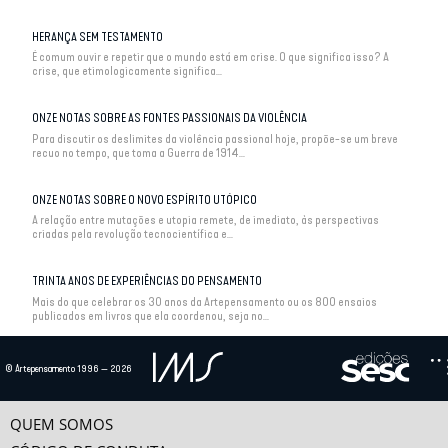
HERANÇA SEM TESTAMENTO
É comum ouvir e repetir que o mundo está em crise. O que significa isso? A
crise, que etimologicamente significa...
ONZE NOTAS SOBRE AS FONTES PASSIONAIS DA VIOLÊNCIA
Para discutir os deslimites da violência passional hoje, propõe-se um breve
recuo no tempo, que toma a Guerra de 1914...
ONZE NOTAS SOBRE O NOVO ESPÍRITO UTÓPICO
A relação entre mutações e utopia remete, de imediato, às perspectivas
criadas pela revolução tecnocientífica e...
TRINTA ANOS DE EXPERIÊNCIAS DO PENSAMENTO
Mais do que celebrar os 30 anos da Artepensamento ou os 800 ensaios
publicados em livros que ela coordenou, seja no...
© Artepensamento 1996 — 2026
QUEM SOMOS