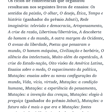
Os ciclos de conferências que organizou
resultaram nos seguintes livros de ensaios:
Os
sentidos da paixão
,
O olhar
,
O desejo
,
Ética
,
Tempo e
história
(ganhador do prêmio
Jabuti
),
Rede
imaginária: televisão e democracia
,
Artepensamento
,
A crise da razão
,
Libertinos/libertários
,
A descoberta
do homem e do mundo
,
A outra margem do Ocidente
,
O avesso da liberdade
,
Poetas que pensaram o
mundo
,
O homem-máquina
,
Civilização e barbárie
,
O
silêncio dos intelectuais
,
Muito além do espetáculo
,
A
crise do Estado-nação
,
Oito visões da América Latina
,
Ensaios sobre o medo
,
O esquecimento da política
,
Mutações: ensaios sobre as novas configurações do
mundo
,
Vida, vício, virtude
,
Mutações: a condição
humana
,
Mutações: a experiência do pensamento
,
Mutações: a invenção das crenças
,
Mutações: elogio à
preguiça
(ganhador do prêmio
Jabuti
),
Mutações: o
futuro não é mais o que era
e
Mutações: fontes