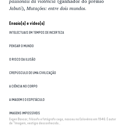
passionais da violência
(ganhador do prêmio
Jabuti
),
Mutações: entre dois mundos
.
Ensaio(s) e vídeo(s)
INTELECTUAIS EM TEMPOS DE INCERTEZA
PENSAR O MUNDO
O RISCO DA ILUSÃO
CREPÚSCULO DE UMA CIVILIZAÇÃO
A CIÊNCIA NO CORPO
A IMAGEM E O ESPETÁCULO
IMAGENS IMPOSSÍVEIS
Evgen Bavcar, filósofo e fotógrafo cego, nasceu na Eslovênia em 1946. É autor
de “Imagem, vestígio desconhecido...