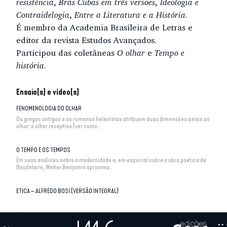
resistência
,
Brás Cubas em três versões
,
Ideologia e
Contraidelogia
,
Entre a Literatura e a História
.
É membro da Academia Brasileira de Letras e
editor da revista Estudos Avançados.
Participou das coletâneas
O olhar
e
Tempo e
história
.
Ensaio(s) e vídeo(s)
FENOMENOLOGIA DO OLHAR
Os gregos antigos e os romanos helenístas atribuem duas dimensões axiais ao
olhar: o olhar receptivo (ver como...
O TEMPO E OS TEMPOS
Em suas análises sobre a modernidade e, em especial sobre a obra poética de
Baudelaire, Walter Benjamin aproxima...
ÉTICA – ALFREDO BOSI (VERSÃO INTEGRAL)
ÉTICA – A CULPA DOS REIS