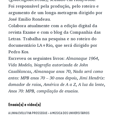
Foi responsável pela produção, pelo roteiro e
argumento de um longa-metragem dirigido por
José Emilio Rondeau.
Colabora atualmente com a edição digital da
revista Exame e com o blog da Companhia das
Letras. Trabalha na pesquisa e no roteiro do
documentário LA+Rio, que será dirigido por
Pedro Kos.
Escreveu os seguintes livros:
Almanaque 1964
,
Vida Modelo, biografia autorizada de John
Casablancas
,
Almanaque anos 70
,
Nada será como
antes: MPB anos 70 – 30 anos depois
,
Jimi Hendrix:
domador de raios
,
América de A a Z
,
A luz da lente
,
Anos 70: MPB, compilação de ensaios
.
Ensaio(s) e vídeo(s)
A LINHA EVOLUTIVA PROSSEGUE – A MÚSICA DOS UNIVERSITÁRIOS