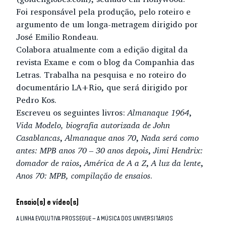
Foi responsável pela produção, pelo roteiro e
argumento de um longa-metragem dirigido por
José Emilio Rondeau.
Colabora atualmente com a edição digital da
revista Exame e com o blog da Companhia das
Letras. Trabalha na pesquisa e no roteiro do
documentário LA+Rio, que será dirigido por
Pedro Kos.
Escreveu os seguintes livros:
Almanaque 1964
,
Vida Modelo, biografia autorizada de John
Casablancas
,
Almanaque anos 70
,
Nada será como
antes: MPB anos 70 – 30 anos depois
,
Jimi Hendrix:
domador de raios
,
América de A a Z
,
A luz da lente
,
Anos 70: MPB, compilação de ensaios
.
Ensaio(s) e vídeo(s)
A LINHA EVOLUTIVA PROSSEGUE – A MÚSICA DOS UNIVERSITÁRIOS