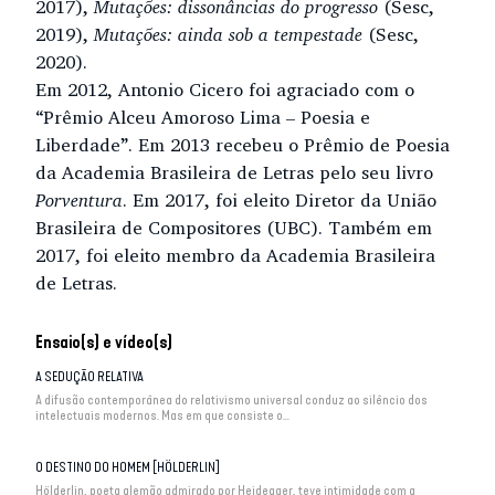
2017),
Mutações:
dissonâncias do progresso
(Sesc,
2019),
Mutações: ainda sob a tempestade
(Sesc,
2020).
Em 2012, Antonio Cicero foi agraciado com o
“Prêmio Alceu Amoroso Lima – Poesia e
Liberdade”. Em 2013 recebeu o Prêmio de Poesia
da Academia Brasileira de Letras pelo seu livro
Porventura
. Em 2017, foi eleito Diretor da União
Brasileira de Compositores (UBC). Também em
2017, foi eleito membro da Academia Brasileira
de Letras.
Ensaio(s) e vídeo(s)
A SEDUÇÃO RELATIVA
A difusão contemporânea do relativismo universal conduz ao silêncio dos
intelectuais modernos. Mas em que consiste o...
O DESTINO DO HOMEM [HÖLDERLIN]
Hölderlin, poeta alemão admirado por Heidegger, teve intimidade com a