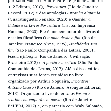
por Katia Maciel e André Parente (Rio de Janeiro:
+ 2 Editora, 2010),
Porventura
(Rio de Janeiro:
Record, 2012) e das antologias
Estranha alquimia
(Guaratinguetá: Penalux, 2020) e
Guardar a
Cidade e os Livros Porventura
(Lisboa: Imprensa
Nacional, 2020). Ele é também autor dos livros de
ensaios filosóficos
O mundo desde o fim
(Rio de
Janeiro: Francisco Alves, 1995),
Finalidades sem
fim
(São Paulo: Companhia das Letras, 2005) ,
Poesia e filosofia
(Rio de Janeiro: Civilização
Brasileira 2012) e
A poesia e a crítica
(São Paulo:
Companhia das Letras, 2017). Além disso, várias
entrevistas suas foram reunidas no livro,
organizado por Arthur Nogueira,
Encontros:
Antonio Cicero
(Rio de Janeiro: Azougue Editorial,
2013). Organizou o livro de ensaios
Forma e
sentido contemporâneo: poesia
(Rio de Janeiro:
EdUERJ, 2012) e, em parceria com Waly Salomão,