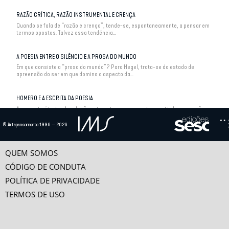
RAZÃO CRÍTICA, RAZÃO INSTRUMENTAL E CRENÇA
Quando se fala de “razão e crença”, tende-se, espontaneamente, a pensar em
termos opostos. Talvez essa tendência...
A POESIA ENTRE O SILÊNCIO E A PROSA DO MUNDO
Em que consiste a “prosa do mundo”? Para Hegel, trata-se do estado de
apreensão do ser em que domina o aspecto da...
HOMERO E A ESCRITA DA POESIA
A proposta é tratar da relação entre arte e pensamento a partir da expressão
artepensamento. E, de fato, ela suscita...
© Artepensamento 1996 — 2026
QUEM SOMOS
CÓDIGO DE CONDUTA
POLÍTICA DE PRIVACIDADE
TERMOS DE USO