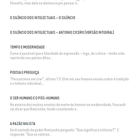
filosofia, mas dela se distancia por pensar o...
O SILÊNCIO DOS INTELECTUAIS – O SILÊNCIO
O SILÊNCIO DOS INTELECTUAIS – ANTONIO CICERO (VERSÃO INTEGRAL)
TEMPO E MODERNIDADE
Como é possível que a liberdade de expressão – logo, de crítica – tenha sido
reprimida nos países ditos...
POESIA E PREGUIÇA
“Persistimos em crer”, afirma T.S. Eliot em seu famoso ensaio sobre a tradição
e o talento individual,...
O SER HUMANO E O PÓS-HUMANO
Na esteira dos muitos arautos da morte do homem na modernidade, Foucault
vai dizer que Nietzsche, tendo constatado a...
A RAZÃO NIILISTA
Em A vontade de poder Nietzsche pergunta: “Que significa o niilismo?”. E
responde: “Que os valores...