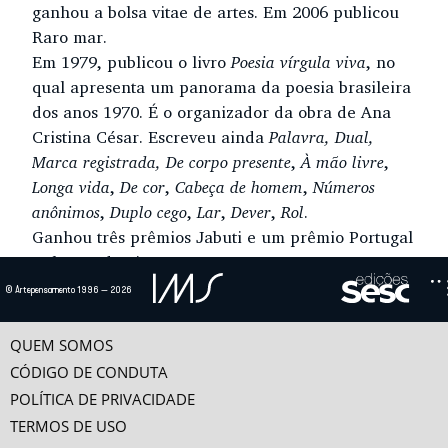
ganhou a bolsa vitae de artes. Em 2006 publicou
Raro mar.
Em 1979, publicou o livro
Poesia vírgula viva
, no
qual apresenta um panorama da poesia brasileira
dos anos 1970. É o organizador da obra de Ana
Cristina César. Escreveu ainda
Palavra, Dual,
Marca registrada, De corpo presente
,
À mão livre
,
Longa vida
,
De cor
,
Cabeça de homem
,
Números
anônimos
,
Duplo cego
,
Lar
,
Dever
,
Rol
.
Ganhou três prêmios Jabuti e um prêmio Portugal
Telecom de Literatura.
© Artepensamento 1996 — 2026
Ensaio(s) e vídeo(s)
QUEM SOMOS
POESIA VÍRGULA VIVA
Para que se entenda a poesia dos anos 1970, é preciso abordar primeiro a
CÓDIGO DE CONDUTA
saudável disputa que houve no início dos...
POLÍTICA DE PRIVACIDADE
TERMOS DE USO