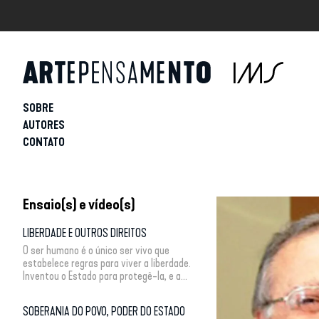
SOBRE
AUTORES
CONTATO
Ensaio(s) e vídeo(s)
LIBERDADE E OUTROS DIREITOS
O ser humano é o único ser vivo que
estabelece regras para viver a liberdade.
Inventou o Estado para protegê-la, e a...
SOBERANIA DO POVO, PODER DO ESTADO