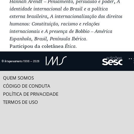
Hannah Arendt – Pensamento, persuasão e poder
,
A
identidade internacional do Brasil e a política
externa brasileira
,
A internacionalização dos direitos
humanos: Constituição, racismo e relações
internacionais e A presença de Bobbio – América
Espanhola, Brasil, Península Ibérica
.
Participou da coletânea
Ética
.
© Artepensamento 1996 — 2026
Ensaio(s) e vídeo(s)
A MENTIRA: UM CAPÍTULO DAS RELAÇÕES ENTRE A ÉTICA E A POLÍTICA
QUEM SOMOS
A questão da relação entre verdade e política é clássica e, nem por isso, menos
atual. Trata-se de determinar até...
CÓDIGO DE CONDUTA
POLÍTICA DE PRIVACIDADE
TERMOS DE USO